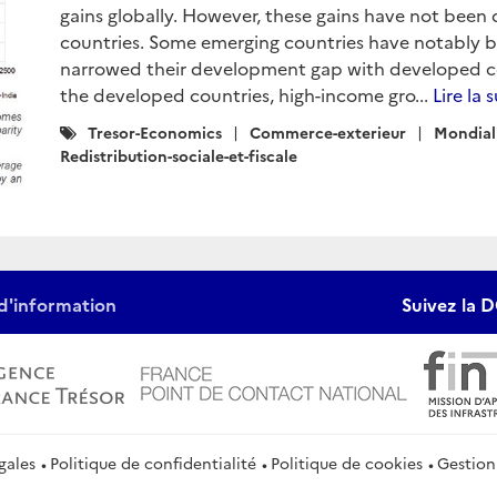
gains globally. However, these gains have not been d
countries. Some emerging countries have notably b
narrowed their development gap with developed cou
the developed countries, high-income gro...
Lire la 
Catégories
Tresor-Economics
Commerce-exterieur
Mondial
:
Redistribution-sociale-et-fiscale
d'information
Suivez la D
gales
Politique de confidentialité
Politique de cookies
Gestion