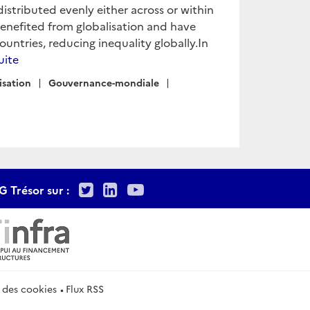
istributed evenly either across or within
enefited from globalisation and have
ntries, reducing inequality globally.In
suite
isation
Gouvernance-mondiale
Twitter
LinkedIn
Youtube
G Trésor sur :
 des cookies
Flux RSS