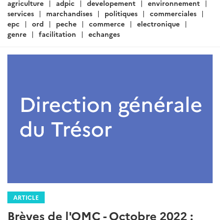
:
agriculture
adpic
developement
environnement
services
marchandises
politiques
commerciales
epc
ord
peche
commerce
electronique
genre
facilitation
echanges
ARTICLE
Brèves de l'OMC - Octobre 2022 :