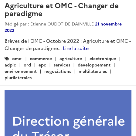
Agriculture et OMC - Changer de
paradigme
Rédigé par : Etienne OUDOT DE DAINVILLE
21 novembre
2022
Brèves de l'OMC - Octobre 2022 : Agriculture et OMC -
Changer de paradigme...
Lire la suite
Catégories
omc-
commerce
agriculture
electronique
:
adpic
ord
epc
services
developpement
environnement
negociations
multilaterales
plurilaterales