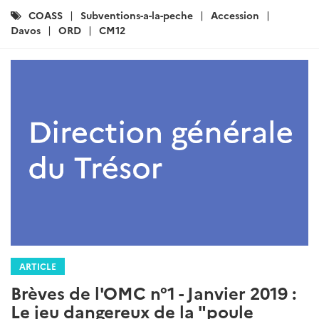
Catégories
COASS
Subventions-a-la-peche
Accession
:
Davos
ORD
CM12
ARTICLE
Brèves de l'OMC n°1 - Janvier 2019 :
Le jeu dangereux de la "poule