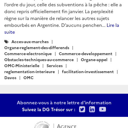
l’ordre du jour, celle des subventions à la pêche : elle a
donc repris officiellement fin janvier. La perplexité
règne sur la manière de relancer les autres sujets
embourbés en Argentine. D’aucuns penchen...
Lire la
suite
Catégories
Acces-aux-marches
:
Organe-reglement-des-differends
Commerce-electronique
Commerce-developpement
Obstacles-techniques-au-commerce
Organe-appel
OMC-Ministerielle
Services
reglementation-interieure
facilitation-investissement
Davos
OMC
Abonnez-vous à notre lettre d'information
Twitter
LinkedIn
Youtu
Suivez la DG Trésor sur :