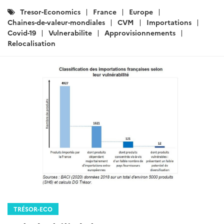
Catégories
Tresor-Economics
France
Europe
:
Chaines-de-valeur-mondiales
CVM
Importations
Covid-19
Vulnerabilite
Approvisionnements
Relocalisation
TRÉSOR-ECO