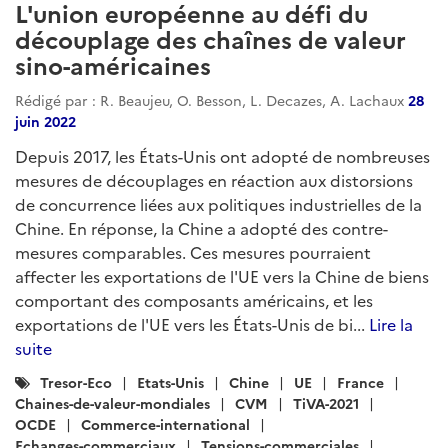
L'union européenne au défi du
découplage des chaînes de valeur
sino-américaines
Rédigé par : R. Beaujeu, O. Besson, L. Decazes, A. Lachaux
28
juin 2022
Depuis 2017, les États-Unis ont adopté de nombreuses
mesures de découplages en réaction aux distorsions
de concurrence liées aux politiques industrielles de la
Chine. En réponse, la Chine a adopté des contre-
mesures comparables. Ces mesures pourraient
affecter les exportations de l'UE vers la Chine de biens
comportant des composants américains, et les
exportations de l'UE vers les États-Unis de bi...
Lire la
suite
Catégories
Tresor-Eco
Etats-Unis
Chine
UE
France
:
Chaines-de-valeur-mondiales
CVM
TiVA-2021
OCDE
Commerce-international
Echanges-commerciaux
Tensions-commerciales