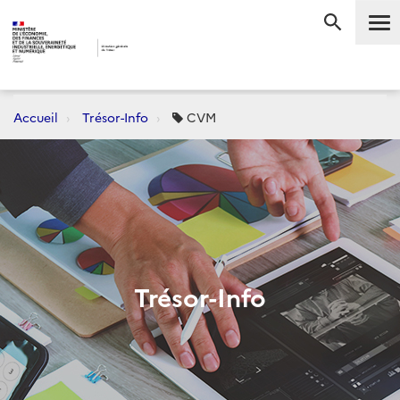
Me
RECHERC
Accueil
Trésor-Info
CVM
Trésor-Info