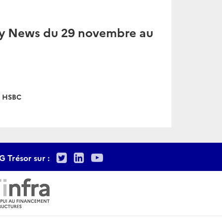
ty News du 29 novembre au
HSBC
Twitter
LinkedIn
Youtube
G Trésor sur :