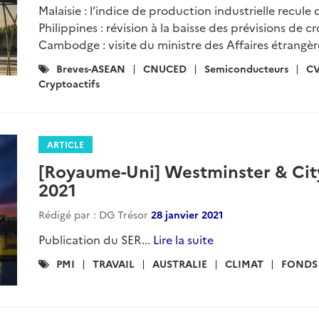
Malaisie : l’indice de production industrielle recule 
Philippines : révision à la baisse des prévisions de
Cambodge : visite du ministre des Affaires étrangère
Catégories
Breves-ASEAN
CNUCED
Semiconducteurs
C
:
Cryptoactifs
ARTICLE
[Royaume-Uni] Westminster & City
2021
Rédigé par : DG Trésor
28 janvier 2021
Publication du SER...
Lire la suite
Catégories
PMI
TRAVAIL
AUSTRALIE
CLIMAT
FONDS
: