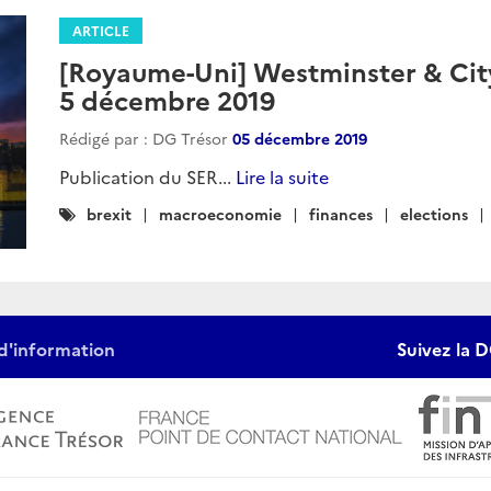
ARTICLE
[Royaume-Uni] Westminster & Ci
5 décembre 2019
Rédigé par : DG Trésor
05 décembre 2019
Publication du SER...
Lire la suite
Catégories
brexit
macroeconomie
finances
elections
:
d'information
Suivez la D