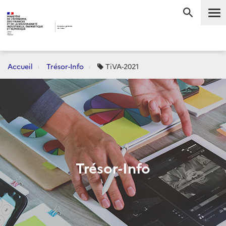
Me
RECHERC
Accueil
Trésor-Info
TiVA-2021
Trésor-Info