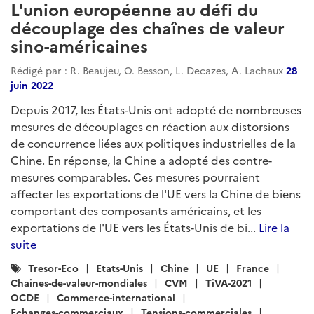
L'union européenne au défi du
découplage des chaînes de valeur
sino-américaines
Rédigé par : R. Beaujeu, O. Besson, L. Decazes, A. Lachaux
28
juin 2022
Depuis 2017, les États-Unis ont adopté de nombreuses
mesures de découplages en réaction aux distorsions
de concurrence liées aux politiques industrielles de la
Chine. En réponse, la Chine a adopté des contre-
mesures comparables. Ces mesures pourraient
affecter les exportations de l'UE vers la Chine de biens
comportant des composants américains, et les
exportations de l'UE vers les États-Unis de bi...
Lire la
suite
Catégories
Tresor-Eco
Etats-Unis
Chine
UE
France
:
Chaines-de-valeur-mondiales
CVM
TiVA-2021
OCDE
Commerce-international
Echanges-commerciaux
Tensions-commerciales