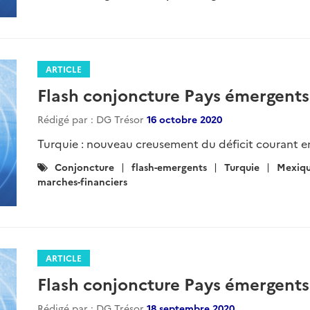
:
ARTICLE
Flash conjoncture Pays émergents
Rédigé par : DG Trésor
16 octobre 2020
Turquie : nouveau creusement du déficit courant en
Catégories
Conjoncture
flash-emergents
Turquie
Mexiq
:
marches-financiers
ARTICLE
Flash conjoncture Pays émergents
Rédigé par : DG Trésor
18 septembre 2020