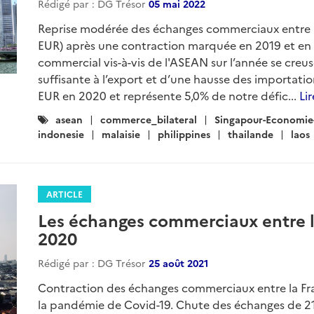
Rédigé par : DG Trésor
05 mai 2022
Reprise modérée des échanges commerciaux entre l
EUR) après une contraction marquée en 2019 et en 2
commercial vis-à-vis de l'ASEAN sur l’année se creu
suffisante à l’export et d’une hausse des importatio
EUR en 2020 et représente 5,0% de notre défic...
Lir
Catégories
asean
commerce_bilateral
Singapour-Economie
:
indonesie
malaisie
philippines
thailande
laos
ARTICLE
Les échanges commerciaux entre l
2020
Rédigé par : DG Trésor
25 août 2021
Contraction des échanges commerciaux entre la Franc
la pandémie de Covid-19. Chute des échanges de 21,