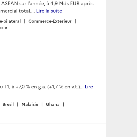
ASEAN sur l’année, à 4,9 Mds EUR après
ercial total....
Lire la suite
-bilateral
Commerce-Exterieur
esie
T1, à +7,0 % en g.a. (+1,7 % en v.t.)...
Lire
Bresil
Malaisie
Ghana