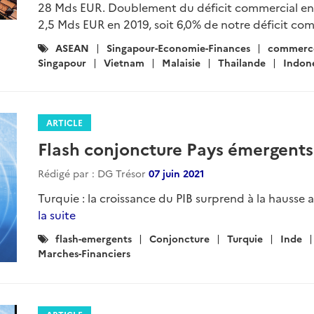
28 Mds EUR. Doublement du déficit commercial en 
2,5 Mds EUR en 2019, soit 6,0% de notre déficit comm
Catégories
ASEAN
Singapour-Economie-Finances
commerce
:
Singapour
Vietnam
Malaisie
Thailande
Indon
ARTICLE
Flash conjoncture Pays émergents
Rédigé par : DG Trésor
07 juin 2021
Turquie : la croissance du PIB surprend à la hausse au 
la suite
Catégories
flash-emergents
Conjoncture
Turquie
Inde
:
Marches-Financiers