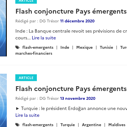
ARTICLE
Flash conjoncture Pays émergents
Rédigé par : DG Trésor
11 décembre 2020
Inde : La Banque centrale revoit ses prévisions de c
cours...
Lire la suite
Catégories
flash-emergents
Inde
Mexique
Tunisie
Tur
:
marches-financiers
ARTICLE
Flash conjoncture Pays émergents
Rédigé par : DG Trésor
13 novembre 2020
► Turquie : le président Erdoğan annonce une nouve
Lire la suite
Catégories
flash-emergents
Turquie
Argentine
Maldives