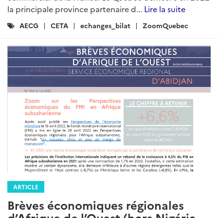
la principale province partenaire d...
Lire la suite
Catégories
AECG
CETA
echanges_bilat
ZoomQuebec
:
ARTICLE
Brèves économiques régionales
d’Afrique de l’Ouest (hors Nigéria-