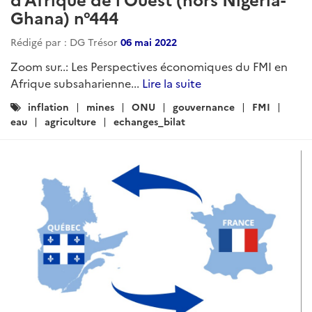
Ghana) n°444
Rédigé par : DG Trésor
06 mai 2022
Zoom sur..: Les Perspectives économiques du FMI en
Afrique subsaharienne...
Lire la suite
Catégories
inflation
mines
ONU
gouvernance
FMI
:
eau
agriculture
echanges_bilat