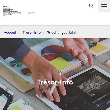
Me
RECHERC
Accueil
Trésor-Info
echanges_bilat
Trésor-Info