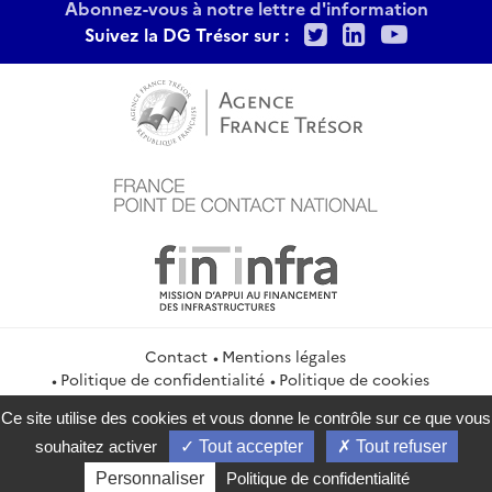
Abonnez-vous à notre lettre d'information
Twitter
LinkedIn
Youtu
Suivez la DG Trésor sur :
Contact
Mentions légales
Politique de confidentialité
Politique de cookies
Gestion des cookies
Flux RSS
Ce site utilise des cookies et vous donne le contrôle sur ce que vous
service-public.gouv.fr
legifrance.gouv.fr
info.gouv.fr
souhaitez activer
Tout accepter
Tout refuser
data.gouv.fr
Personnaliser
Politique de confidentialité