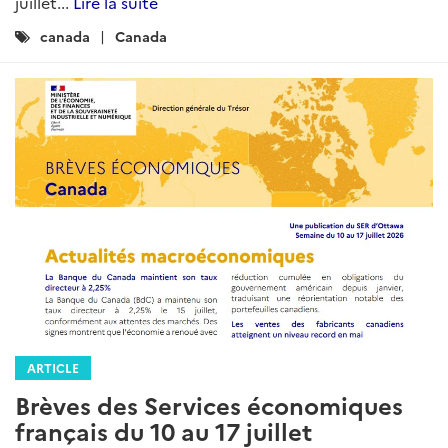
juillet...
Lire la suite
Catégories
canada
Canada
:
ARTICLE
Brèves des Services économiques
français du 10 au 17 juillet