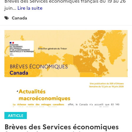
Brèves des Services économiques français du 19 au 26
juin...
Lire la suite
Catégories
Canada
:
ARTICLE
Brèves des Services économiques