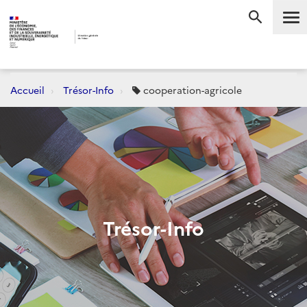
Me
RECHERC
Accueil
Trésor-Info
cooperation-agricole
Trésor-Info