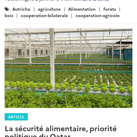
Catégories
Autriche
agriculture
Alimentation
forets
:
bois
cooperation-bilaterale
cooperation-agricole
ARTICLE
La sécurité alimentaire, priorité
politique du Qatar