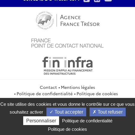
Contact
Mentions légales
Politique de confidentialité
Politique de cookies
Gestion des cookies
Flux RSS
Ce site utilise des cookies et vous donne le contrôle sur ce que vous
service-public.gouv.fr
legifrance.gouv.fr
info.gouv.fr
souhaitez activer
Tout accepter
Tout refuser
data.gouv.fr
Personnaliser
Politique de confidentialité
2026 Direction générale du Trésor
Politique de cookies