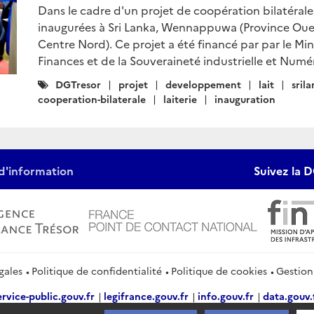
Dans le cadre d'un projet de coopération bilatérale,
inaugurées à Sri Lanka, Wennappuwa (Province Oue
Centre Nord). Ce projet a été financé par par le Min
Finances et de la Souveraineté industrielle et Numér
Catégories
DGTresor
projet
developpement
lait
sril
:
cooperation-bilaterale
laiterie
inauguration
d'information
Suivez la D
gales
Politique de confidentialité
Politique de cookies
Gestion
ervice-public.gouv.fr
legifrance.gouv.fr
info.gouv.fr
data.gouv.