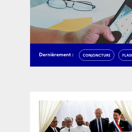
Dernièrement :
CONJONCTURE
FLAS