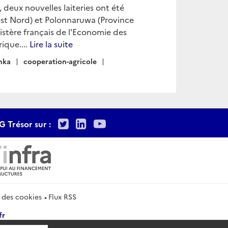
 deux nouvelles laiteries ont été
st Nord) et Polonnaruwa (Province
istère français de l'Economie des
ique....
Lire la suite
anka
cooperation-agricole
Twitter
LinkedIn
Youtube
G Trésor sur :
 des cookies
Flux RSS
fr