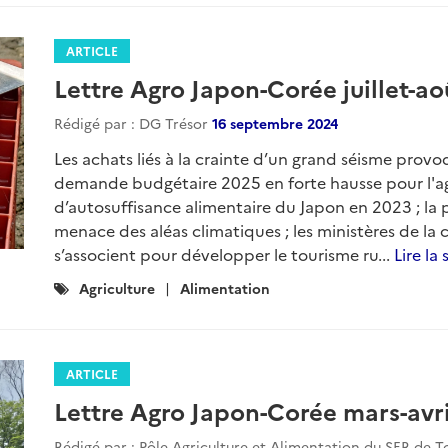
ARTICLE
Lettre Agro Japon-Corée juillet-ao
Rédigé par : DG Trésor
16 septembre 2024
Les achats liés à la crainte d’un grand séisme provo
demande budgétaire 2025 en forte hausse pour l'agr
d’autosuffisance alimentaire du Japon en 2023 ; la 
menace des aléas climatiques ; les ministères de la c
s’associent pour développer le tourisme ru...
Lire la 
Catégories
Agriculture
Alimentation
:
ARTICLE
Lettre Agro Japon-Corée mars-avri
Rédigé par : Pôle Agriculture et Alimentation du SER de 