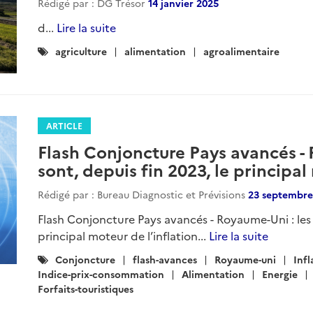
Rédigé par : DG Trésor
14 janvier 2025
d...
Lire la suite
Catégories
agriculture
alimentation
agroalimentaire
:
ARTICLE
Flash Conjoncture Pays avancés - 
sont, depuis fin 2023, le principal
Rédigé par : Bureau Diagnostic et Prévisions
23 septembre
Flash Conjoncture Pays avancés - Royaume-Uni : les s
principal moteur de l’inflation...
Lire la suite
Catégories
Conjoncture
flash-avances
Royaume-uni
Infl
:
Indice-prix-consommation
Alimentation
Energie
Forfaits-touristiques