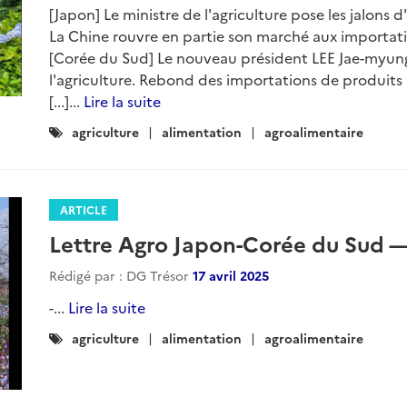
[Japon] Le ministre de l'agriculture pose les jalons d'u
La Chine rouvre en partie son marché aux importatio
[Corée du Sud] Le nouveau président LEE Jae-myung 
l'agriculture. Rebond des importations de produits 
[...]...
Lire la suite
Catégories
agriculture
alimentation
agroalimentaire
:
ARTICLE
Lettre Agro Japon-Corée du Sud —
Rédigé par : DG Trésor
17 avril 2025
-...
Lire la suite
Catégories
agriculture
alimentation
agroalimentaire
: