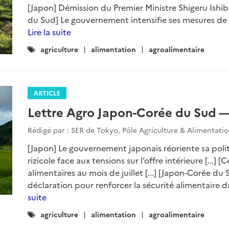
[Japon] Démission du Premier Ministre Shigeru Ishiba :
du Sud] Le gouvernement intensifie ses mesures de sta
Lire la suite
Catégories
agriculture
alimentation
agroalimentaire
:
ARTICLE
Lettre Agro Japon-Corée du Sud 
Rédigé par : SER de Tokyo, Pôle Agriculture & Alimentati
[Japon] Le gouvernement japonais réoriente sa polit
rizicole face aux tensions sur l’offre intérieure [...
alimentaires au mois de juillet [...] [Japon-Corée d
déclaration pour renforcer la sécurité alimentaire dans
suite
Catégories
agriculture
alimentation
agroalimentaire
: