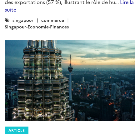
des exportations (57 %), illustrant le rôle de hu...
Lire la
suite
Catégories
singapour
commerce
:
Singapour-Economie-Finances
ARTICLE