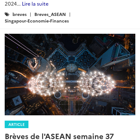
2024...
Lire la suite
Catégories
breves
Breves_ASEAN
:
Singapour-Economie-Finances
ARTICLE
Brèves de l'ASEAN semaine 37