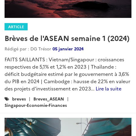
ARTICLE
Brèves de l'ASEAN semaine 1 (2024)
Rédigé par : DG Trésor
05 janvier 2024
FAITS SAILLANTS : Vietnam/Singapour : croissances
respectives de 5,1% et 1,2% en 2023 | Thaïlande :
déficit budgétaire estimé par le gouvernement à 3,6%
du PIB en 2024 | Cambodge : hausse de 22% en valeur
des projets d’investissement en 2023...
Lire la suite
Catégories
breves
Breves_ASEAN
:
Singapour-Economie-Finances