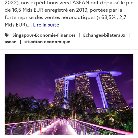
2022), nos expéditions vers l’ASEAN ont dépassé le pic
de 16,5 Mds EUR enregistré en 2019, portées par la
forte reprise des ventes aéronautiques (+63,5% ; 2,7
Mds EUR)....
Lire la suite
Catégories
Singapour-Economie-Finances
Echanges-bilateraux
:
asean
situation-economique