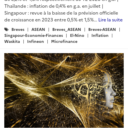
Thaïlande : inflation de 0,4% en g.a. en juillet |
Singapour : revue à la baisse de la prévision officielle
de croissance en 2023 entre 0,5% et 1,5%...
Lire la suite
Catégories
Breves
ASEAN
Breves_ASEAN
Breves-ASEAN
:
Singapour-Economie-Finances
El-Nino
Inflation
Waskita
Infineon
Microfinance