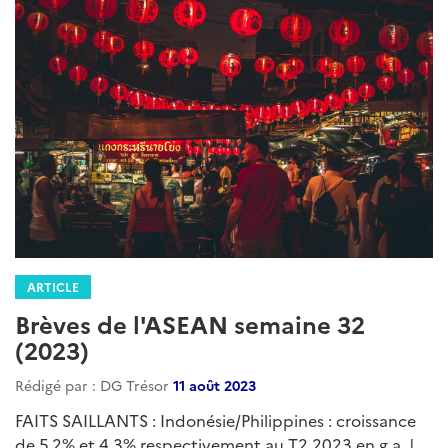
ARTICLE
Brèves de l'ASEAN semaine 32
(2023)
Rédigé par : DG Trésor
11 août 2023
FAITS SAILLANTS : Indonésie/Philippines : croissance
de 5,2% et 4,3% respectivement au T2 2023 en g.a. |