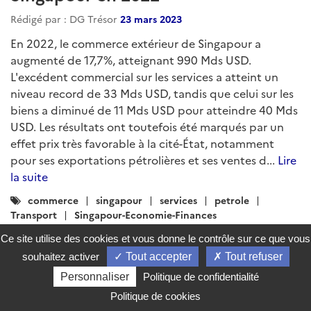
Rédigé par : DG Trésor
23 mars 2023
En 2022, le commerce extérieur de Singapour a
augmenté de 17,7%, atteignant 990 Mds USD.
L'excédent commercial sur les services a atteint un
niveau record de 33 Mds USD, tandis que celui sur les
biens a diminué de 11 Mds USD pour atteindre 40 Mds
USD. Les résultats ont toutefois été marqués par un
effet prix très favorable à la cité-État, notamment
pour ses exportations pétrolières et ses ventes d...
Lire
la suite
Catégories
commerce
singapour
services
petrole
:
Transport
Singapour-Economie-Finances
Ce site utilise des cookies et vous donne le contrôle sur ce que vous
souhaitez activer
Tout accepter
Tout refuser
AFFICHER PLUS DE PUBLICATIONS
Personnaliser
Politique de confidentialité
Politique de cookies