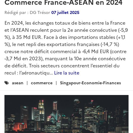
Commerce France-ASEAN en 2024
Rédigé par : DG Trésor
07 juillet 2025
En 2024, les échanges totaux de biens entre la France
et l’ASEAN reculent pour la 2e année consécutive (-5,9
%), à 35 Md EUR. Face à des importations stables (+1,1
%), le net repli des exportations françaises (-14,7 %)
creuse notre déficit commercial à -6,4 Md EUR (contre
-3,7 Md en 2023), marquant la 10e année consécutive
de déficit. Trois secteurs concentrent l’essentiel du
recul : l’aéronautiqu...
Lire la suite
Catégories
asean
commerce
Singapour-Economie-Finances
: