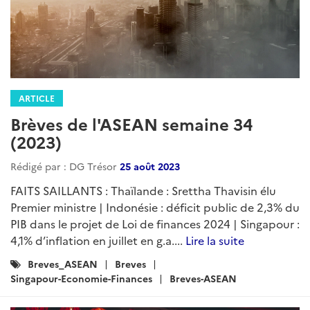
ARTICLE
Brèves de l'ASEAN semaine 34
(2023)
Rédigé par : DG Trésor
25 août 2023
FAITS SAILLANTS : Thaïlande : Srettha Thavisin élu
Premier ministre | Indonésie : déficit public de 2,3% du
PIB dans le projet de Loi de finances 2024 | Singapour :
4,1% d’inflation en juillet en g.a....
Lire la suite
Catégories
Breves_ASEAN
Breves
:
Singapour-Economie-Finances
Breves-ASEAN