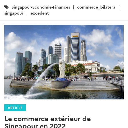
Catégories
Singapour-Economie-Finances
commerce_bilateral
:
singapour
excedent
ARTICLE
Le commerce extérieur de
Singapour en 2022