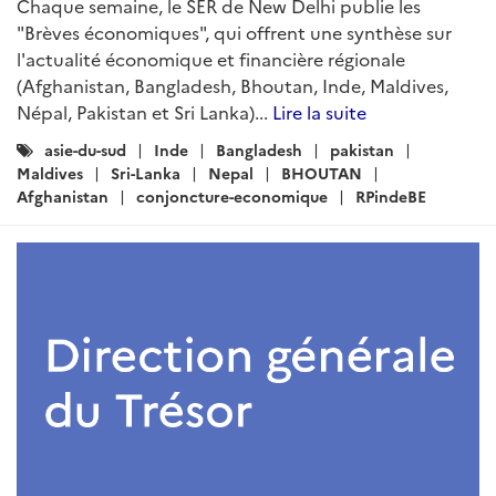
Chaque semaine, le SER de New Delhi publie les
"Brèves économiques", qui offrent une synthèse sur
l'actualité économique et financière régionale
(Afghanistan, Bangladesh, Bhoutan, Inde, Maldives,
Népal, Pakistan et Sri Lanka)...
Lire la suite
Catégories
asie-du-sud
Inde
Bangladesh
pakistan
:
Maldives
Sri-Lanka
Nepal
BHOUTAN
Afghanistan
conjoncture-economique
RPindeBE