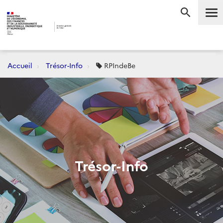
Me
RECHERC
Accueil
Trésor-Info
RPIndeBe
Trésor-Info