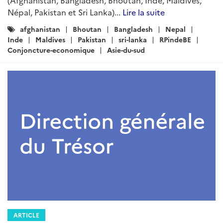
(Afghanistan, Bangladesh, Bhoutan, Inde, Maldives,
Népal, Pakistan et Sri Lanka)...
Lire la suite
Catégories
afghanistan
Bhoutan
Bangladesh
Nepal
:
Inde
Maldives
Pakistan
sri-lanka
RPindeBE
Conjoncture-economique
Asie-du-sud
ARTICLE