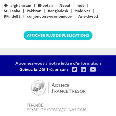
Catégories
afghanistan
Bhoutan
Nepal
Inde
:
Sri-Lanka
Pakistan
Bangladesh
Maldives
RPindeBE
conjoncture-economique
Asie-du-sud
AFFICHER PLUS DE PUBLICATIONS
Abonnez-vous à notre lettre d'information
Twitter
LinkedIn
Youtu
Suivez la DG Trésor sur :