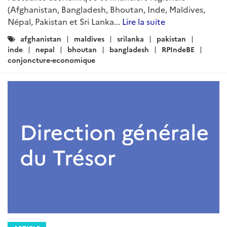
(Afghanistan, Bangladesh, Bhoutan, Inde, Maldives,
Népal, Pakistan et Sri Lanka...
Lire la suite
Catégories
afghanistan
maldives
srilanka
pakistan
:
inde
nepal
bhoutan
bangladesh
RPIndeBE
conjoncture-economique