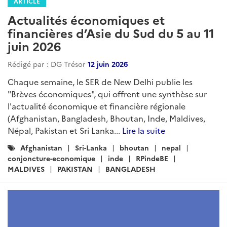
ARTICLE
Actualités économiques et
financières d’Asie du Sud du 5 au 11
juin 2026
Rédigé par : DG Trésor
12 juin 2026
Chaque semaine, le SER de New Delhi publie les
"Brèves économiques", qui offrent une synthèse sur
l'actualité économique et financière régionale
(Afghanistan, Bangladesh, Bhoutan, Inde, Maldives,
Népal, Pakistan et Sri Lanka...
Lire la suite
Catégories
Afghanistan
Sri-Lanka
bhoutan
nepal
:
conjoncture-economique
inde
RPindeBE
MALDIVES
PAKISTAN
BANGLADESH