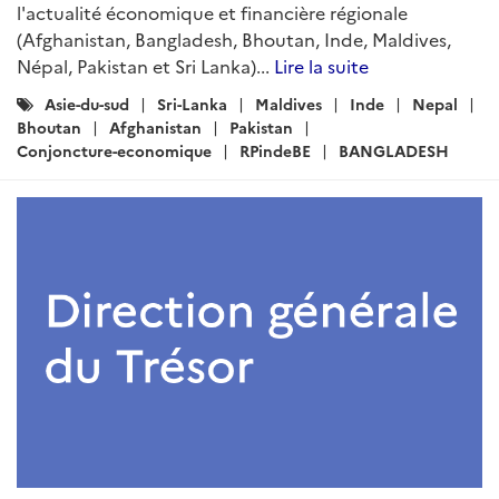
l'actualité économique et financière régionale
(Afghanistan, Bangladesh, Bhoutan, Inde, Maldives,
Népal, Pakistan et Sri Lanka)...
Lire la suite
Catégories
Asie-du-sud
Sri-Lanka
Maldives
Inde
Nepal
:
Bhoutan
Afghanistan
Pakistan
Conjoncture-economique
RPindeBE
BANGLADESH