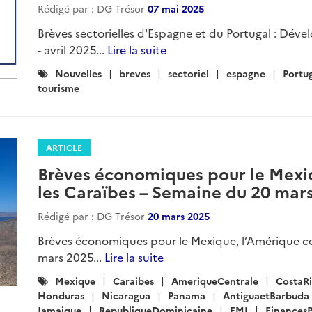
Rédigé par : DG Trésor
07 mai 2025
Brèves sectorielles d'Espagne et du Portugal : Dév
- avril 2025...
Lire la suite
Catégories
Nouvelles
breves
sectoriel
espagne
Portu
:
tourisme
ARTICLE
Brèves économiques pour le Mexiq
les Caraïbes – Semaine du 20 mar
Rédigé par : DG Trésor
20 mars 2025
Brèves économiques pour le Mexique, l’Amérique ce
mars 2025...
Lire la suite
Catégories
Mexique
Caraibes
AmeriqueCentrale
CostaR
:
Honduras
Nicaragua
Panama
AntiguaetBarbuda
Jamaique
RepubliqueDominicaine
FMI
FinancesP