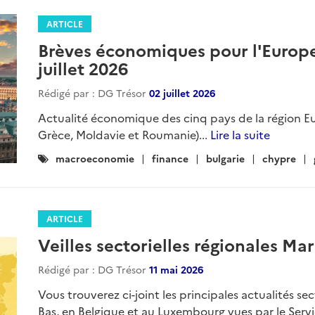
ARTICLE
Brèves économiques pour l'Europe 
juillet 2026
Rédigé par : DG Trésor
02 juillet 2026
Actualité économique des cinq pays de la région Eu
Grèce, Moldavie et Roumanie)...
Lire la suite
Catégories
macroeconomie
finance
bulgarie
chypre
:
ARTICLE
Veilles sectorielles régionales Mar
Rédigé par : DG Trésor
11 mai 2026
Vous trouverez ci-joint les principales actualités se
Bas, en Belgique et au Luxembourg vues par le Ser