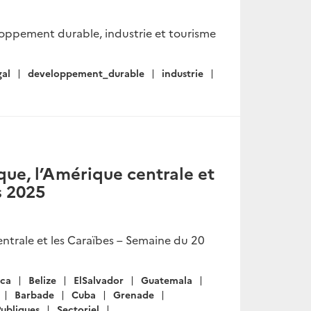
eloppement durable, industrie et tourisme
gal
developpement_durable
industrie
ue, l’Amérique centrale et
s 2025
ntrale et les Caraïbes – Semaine du 20
ica
Belize
ElSalvador
Guatemala
Barbade
Cuba
Grenade
ubliques
Sectoriel