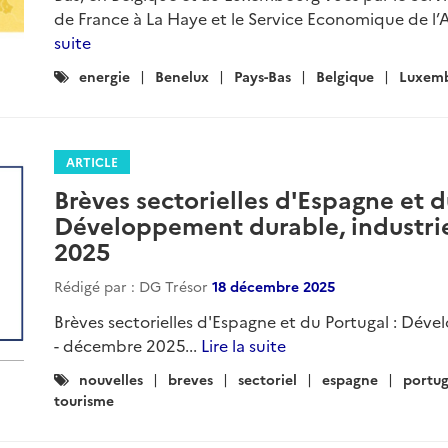
de France à La Haye et le Service Economique de l’
suite
Catégories
energie
Benelux
Pays-Bas
Belgique
Luxem
:
ARTICLE
Brèves sectorielles d'Espagne et d
Développement durable, industrie
2025
Rédigé par : DG Trésor
18 décembre 2025
Brèves sectorielles d'Espagne et du Portugal : Dév
- décembre 2025...
Lire la suite
Catégories
nouvelles
breves
sectoriel
espagne
portug
:
tourisme