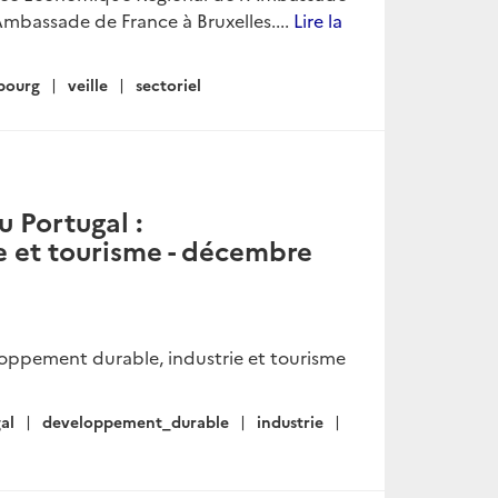
Ambassade de France à Bruxelles....
Lire la
bourg
veille
sectoriel
u Portugal :
 et tourisme - décembre
eloppement durable, industrie et tourisme
al
developpement_durable
industrie