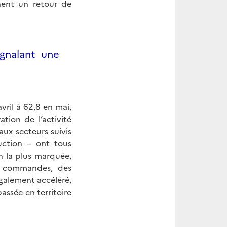
nent un retour de
ignalant une
vril à 62,8 en mai,
tion de l’activité
aux secteurs suivis
ruction – ont tous
on la plus marquée,
es commandes, des
également accéléré,
assée en territoire