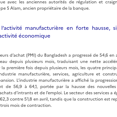
çue avec les anciennes autorités de régulation et craig
upe S Alam, ancien propriétaire de la banque.
 l’activité manufacturière en forte hausse, s
l’activité économique
teurs d’achat (PMI) du Bangladesh a progressé de 54,6 en a
eau depuis plusieurs mois, traduisant une nette accéléra
a première fois depuis plusieurs mois, les quatre princip
ndustrie manufacturière, services, agriculture et const
ansion. L’industrie manufacturière a affiché la progressi
nt de 56,9 à 64,1, portée par la hausse des nouvell
achats d’intrants et de l’emploi. Le secteur des services a 
62,3 contre 51,8 en avril, tandis que la construction est rep
trois mois de contraction.