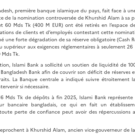
adesh, première banque islamique du pays, fait face à une
ite de la nomination controversée de Khurshid Alam à sa pr
et 60 Mds Tk (400 M EUR) ont été retirés en l’espace de
tations de clients et d’employés contestant cette nominati
îné une forte dégradation de sa réserve obligatoire (Cash R
u supérieur aux exigences réglementaires à seulement 26
0 Mds Tk.
tion, Islami Bank a sollicité un soutien de liquidité de 
 Bangladesh Bank afin de couvrir son déficit de réserves 
its. La Banque centrale a indiqué suivre étroitement la 
tervenir si nécessaire.
16 Mds Tk de dépôts à fin 2025, Islami Bank représente 
r bancaire bangladais, ce qui en fait un établisse
oute perte de confiance peut avoir des répercussions a
reprochent à Khurshid Alam, ancien vice-gouverneur de l