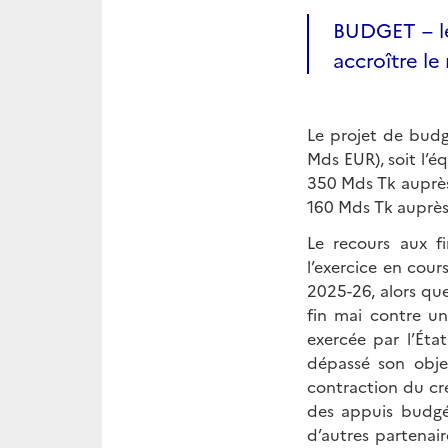
BUDGET – le
accroître le
Le projet de budg
Mds EUR), soit l’é
350 Mds Tk auprès
160 Mds Tk auprès 
Le recours aux f
l’exercice en cour
2025-26, alors qu
fin mai contre un 
exercée par l’Ét
dépassé son objec
contraction du cré
des appuis budgé
d’autres partenai