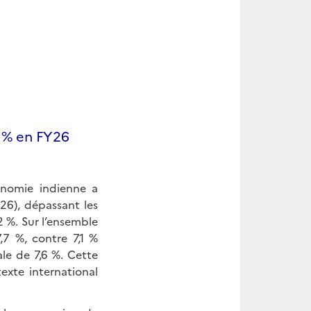
7 % en FY26
conomie indienne a
26), dépassant les
2 %. Sur l’ensemble
,7 %, contre 7,1 %
le de 7,6 %. Cette
exte international