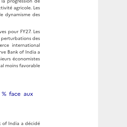
 la progression de
tivité agricole. Les
t le dynamisme des
ves pour FY27. Les
x perturbations des
rce international
rve Bank of India a
sieurs économistes
nal moins favorable
5 % face aux
k of India a décidé