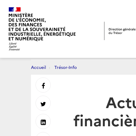
Accueil
Trésor-Info
Partager
Act
sur
Partager
financiè
Facebook
sur
Partager
Twitter