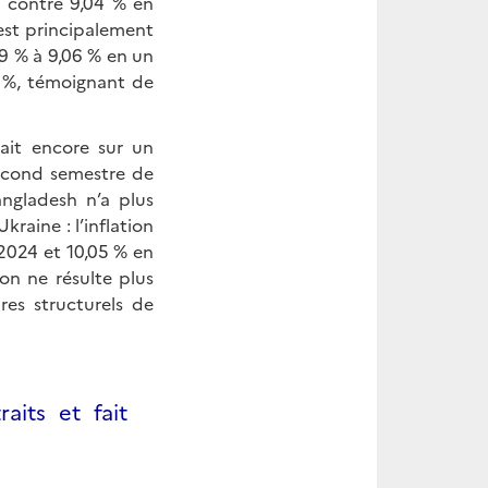
, contre 9,04 % en
 est principalement
39 % à 9,06 % en un
1 %, témoignant de
ait encore sur un
second semestre de
angladesh n’a plus
raine : l’inflation
2024 et 10,05 % en
ion ne résulte plus
res structurels de
aits et fait