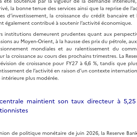
a été soutenue par la vigueur de la demande intérieure,
ivé, la bonne tenue des services ainsi que la reprise de l’ac
s d’investissement, la croissance du crédit bancaire e
nt également contribué à soutenir l’activité économique.
urs institutions demeurent prudentes quant aux perspecti
ensions au Moyen-Orient, à la hausse des prix du pétrole, au
isionnement mondiales et au ralentissement du comme
ur la croissance au cours des prochains trimestres. La Rese
prévision de croissance pour FY27 à 6,6 %, tandis que plu
ntissement de l’activité en raison d’un contexte internatio
intérieure plus modérée.
centrale maintient son taux directeur à 5,2
ationnistes
union de politique monétaire de juin 2026, la Reserve Ban