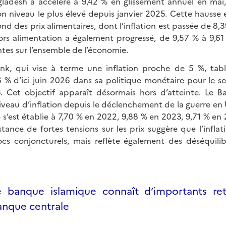
ngladesh a accéléré à 9,42 % en glissement annuel en mai
son niveau le plus élevé depuis janvier 2025. Cette hausse
d des prix alimentaires, dont l’inflation est passée de 8,
 hors alimentation a également progressé, de 9,57 % à 9,6
ntes sur l’ensemble de l’économie.
nk, qui vise à terme une inflation proche de 5 %, tabl
6 % d’ici juin 2026 dans sa politique monétaire pour le 
6. Cet objectif apparaît désormais hors d’atteinte. Le B
niveau d’inflation depuis le déclenchement de la guerre en Uk
s’est établie à 7,70 % en 2022, 9,88 % en 2023, 9,71 % en 
tance de fortes tensions sur les prix suggère que l’inflat
s conjoncturels, mais reflète également des déséquilib
 banque islamique connaît d’importants retr
Banque centrale