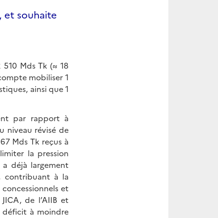
 et souhaite
2 510 Mds Tk (≈ 18
 compte mobiliser 1
iques, ainsi que 1
ent par rapport à
au niveau révisé de
267 Mds Tk reçus à
limiter la pression
 a déjà largement
, contribuant à la
s concessionnels et
ICA, de l’AIIB et
 déficit à moindre