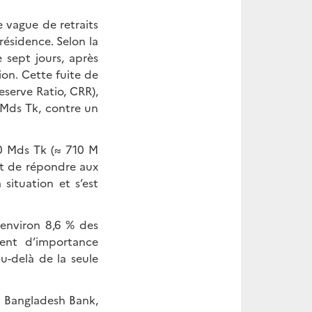
 vague de retraits
ésidence. Selon la
 sept jours, après
on. Cette fuite de
eserve Ratio, CRR),
 Mds Tk, contre un
100 Mds Tk (≈ 710 M
et de répondre aux
situation et s’est
environ 8,6 % des
ment d’importance
u-delà de la seule
a Bangladesh Bank,