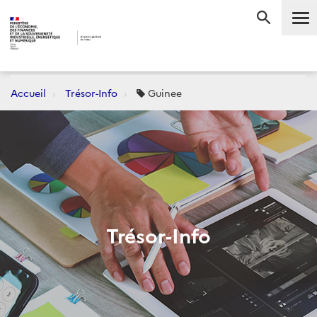
Me
RECHERC
Accueil
Trésor-Info
Guinee
Trésor-Info