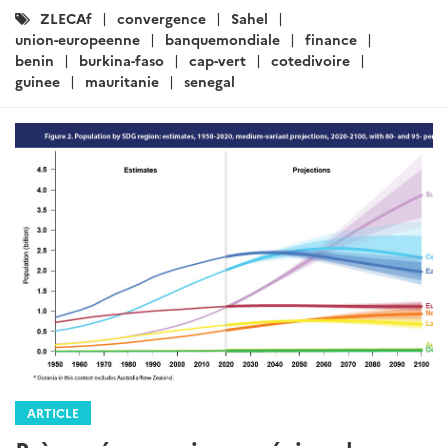
Catégories
ZLECAf
convergence
Sahel
:
union-europeenne
banquemondiale
finance
benin
burkina-faso
cap-vert
cotedivoire
guinee
mauritanie
senegal
ARTICLE