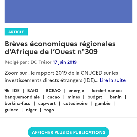
ARTICLE
Brèves économiques régionales
d’Afrique de l’Ouest n°309
Rédigé par : DG Trésor
17 juin 2019
Zoom sur… le rapport 2019 de la CNUCED sur les
investissements directs étrangers (IDE)...
Lire la suite
Catégories
IDE
BAfD
BCEAO
energie
loi-de-finances
:
banquemondiale
cacao
mines
budget
benin
burkina-faso
cap-vert
cotedivoire
gambie
guinee
niger
togo
AFFICHER PLUS DE PUBLICATIONS