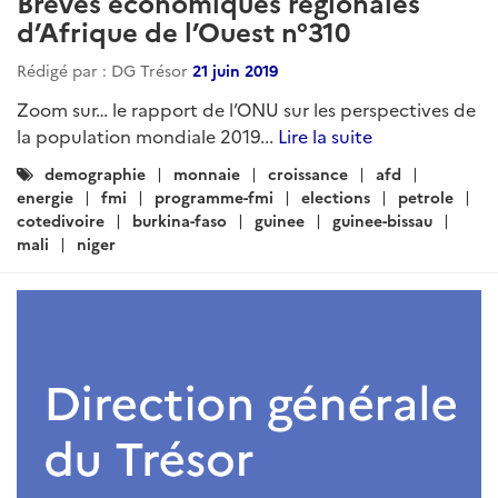
Brèves économiques régionales
d’Afrique de l’Ouest n°310
Rédigé par : DG Trésor
21 juin 2019
Zoom sur… le rapport de l’ONU sur les perspectives de
la population mondiale 2019...
Lire la suite
Catégories
demographie
monnaie
croissance
afd
:
energie
fmi
programme-fmi
elections
petrole
cotedivoire
burkina-faso
guinee
guinee-bissau
mali
niger