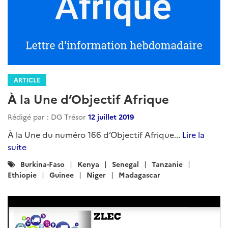
ARTICLE
À la Une d’Objectif Afrique
Rédigé par : DG Trésor
12 juillet 2019
À la Une du numéro 166 d’Objectif Afrique...
Lire la
suite
Catégories
Burkina-Faso
Kenya
Senegal
Tanzanie
:
Ethiopie
Guinee
Niger
Madagascar