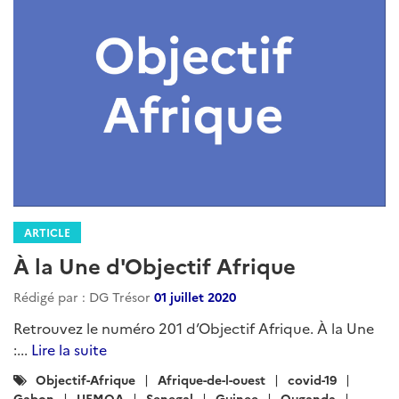
ARTICLE
À la Une d'Objectif Afrique
Rédigé par : DG Trésor
01 juillet 2020
Retrouvez le numéro 201 d’Objectif Afrique. À la Une
:...
Lire la suite
Catégories
Objectif-Afrique
Afrique-de-l-ouest
covid-19
:
Gabon
UEMOA
Senegal
Guinee
Ouganda