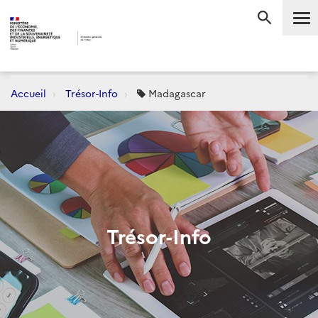
Me
RECHERC
Accueil
Trésor-Info
Madagascar
Trésor-Info