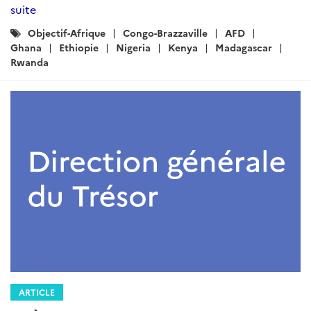
suite
Catégories
Objectif-Afrique
Congo-Brazzaville
AFD
:
Ghana
Ethiopie
Nigeria
Kenya
Madagascar
Rwanda
ARTICLE