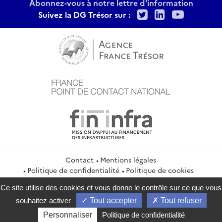
Abonnez-vous à notre lettre d'information
Twitter
LinkedIn
Youtu
Suivez la DG Trésor sur :
Contact
Mentions légales
Politique de confidentialité
Politique de cookies
Gestion des cookies
Flux RSS
Ce site utilise des cookies et vous donne le contrôle sur ce que vous
service-public.gouv.fr
legifrance.gouv.fr
info.gouv.fr
souhaitez activer
Tout accepter
Tout refuser
data.gouv.fr
Personnaliser
Politique de confidentialité