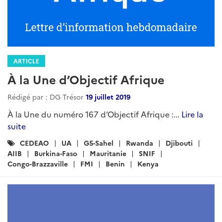
ARTICLE
À la Une d’Objectif Afrique
Rédigé par : DG Trésor
19 juillet 2019
À la Une du numéro 167 d’Objectif Afrique :...
Lire la
suite
Catégories
CEDEAO
UA
G5-Sahel
Rwanda
Djibouti
:
AIIB
Burkina-Faso
Mauritanie
SNIF
Congo-Brazzaville
FMI
Benin
Kenya