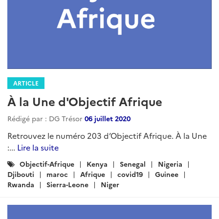
ARTICLE
À la Une d'Objectif Afrique
Rédigé par : DG Trésor
06 juillet 2020
Retrouvez le numéro 203 d’Objectif Afrique. À la Une
:...
Lire la suite
Catégories
Objectif-Afrique
Kenya
Senegal
Nigeria
:
Djibouti
maroc
Afrique
covid19
Guinee
Rwanda
Sierra-Leone
Niger