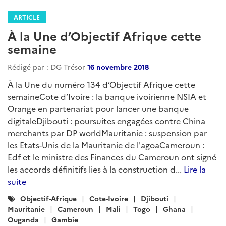
ARTICLE
À la Une d’Objectif Afrique cette
semaine
Rédigé par : DG Trésor
16 novembre 2018
À la Une du numéro 134 d’Objectif Afrique cette
semaineCote d’Ivoire : la banque ivoirienne NSIA et
Orange en partenariat pour lancer une banque
digitaleDjibouti : poursuites engagées contre China
merchants par DP worldMauritanie : suspension par
les Etats-Unis de la Mauritanie de l'agoaCameroun :
Edf et le ministre des Finances du Cameroun ont signé
les accords définitifs lies à la construction d...
Lire la
suite
Catégories
Objectif-Afrique
Cote-Ivoire
Djibouti
:
Mauritanie
Cameroun
Mali
Togo
Ghana
Ouganda
Gambie