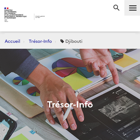
Me
RECHERC
Accueil
Trésor-Info
Djibouti
Trésor-Info