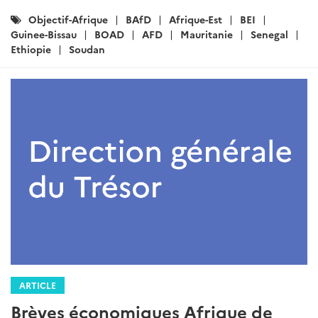
Catégories
Objectif-Afrique
BAfD
Afrique-Est
BEI
:
Guinee-Bissau
BOAD
AFD
Mauritanie
Senegal
Ethiopie
Soudan
ARTICLE
Brèves économiques Afrique de