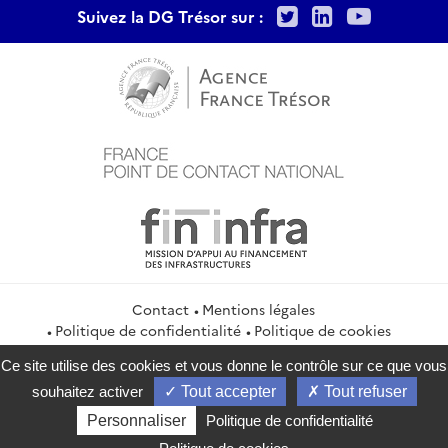
Twitter
LinkedIn
Youtu
Suivez la DG Trésor sur :
Contact
Mentions légales
Politique de confidentialité
Politique de cookies
Gestion des cookies
Flux RSS
Ce site utilise des cookies et vous donne le contrôle sur ce que vous
service-public.gouv.fr
legifrance.gouv.fr
info.gouv.fr
souhaitez activer
Tout accepter
Tout refuser
data.gouv.fr
Personnaliser
Politique de confidentialité
2026 Direction générale du Trésor