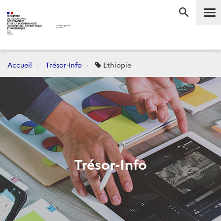
Me
RECHERC
Accueil
Trésor-Info
Ethiopie
Trésor-Info