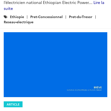
l’électricien national Ethiopian Electric Power....
Lire la
suite
Catégories
Ethiopie
Pret-Concessionnel
Pret-du-Tresor
:
Reseau-electrique
ARTICLE