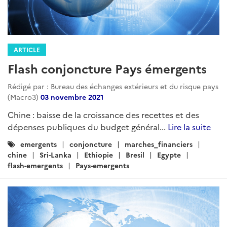
ARTICLE
Flash conjoncture Pays émergents
Rédigé par : Bureau des échanges extérieurs et du risque pays
(Macro3)
03 novembre 2021
Chine : baisse de la croissance des recettes et des
dépenses publiques du budget général...
Lire la suite
Catégories
emergents
conjoncture
marches_financiers
:
chine
Sri-Lanka
Ethiopie
Bresil
Egypte
flash-emergents
Pays-emergents