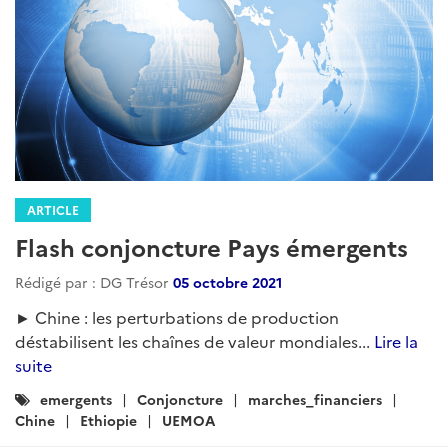
ARTICLE
Flash conjoncture Pays émergents
Rédigé par : DG Trésor
05 octobre 2021
► Chine : les perturbations de production
déstabilisent les chaînes de valeur mondiales...
Lire la
suite
Catégories
emergents
Conjoncture
marches_financiers
:
Chine
Ethiopie
UEMOA