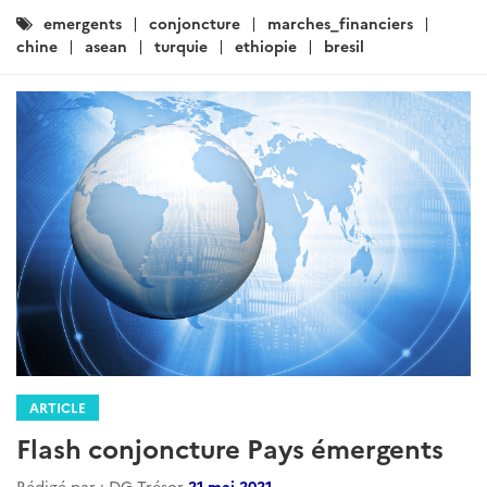
Catégories
emergents
conjoncture
marches_financiers
:
chine
asean
turquie
ethiopie
bresil
ARTICLE
Flash conjoncture Pays émergents
Rédigé par : DG Trésor
21 mai 2021