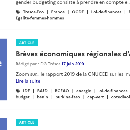
gender budgeting consiste à prendre en compte e..
Catégories
Tresor-Eco
France
OCDE
Loi-de-finances
:
Egalite-femmes-hommes
ARTICLE
Brèves économiques régionales d’
Rédigé par : DG Trésor
17 juin 2019
Zoom sur… le rapport 2019 de la CNUCED sur les inve
Lire la suite
Catégories
IDE
BAfD
BCEAO
energie
loi-de-finances
:
budget
benin
burkina-faso
cap-vert
cotedivoi
ARTICLE