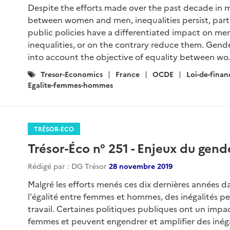
Despite the efforts made over the past decade in 
between women and men, inequalities persist, parti
public policies have a differentiated impact on 
inequalities, or on the contrary reduce them. Gende
into account the objective of equality between wo.
Catégories
Tresor-Economics
France
OCDE
Loi-de-finan
:
Egalite-femmes-hommes
TRÉSOR-ECO
Trésor-Éco n° 251 - Enjeux du gen
Rédigé par : DG Trésor
28 novembre 2019
Malgré les efforts menés ces dix dernières années
l'égalité entre femmes et hommes, des inégalités p
travail. Certaines politiques publiques ont un impac
femmes et peuvent engendrer et amplifier des inégali