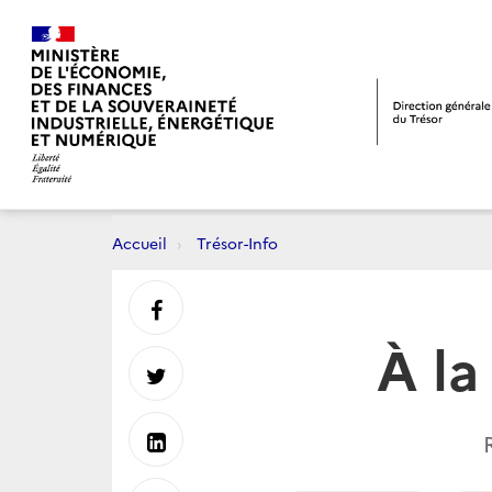
Accueil
Trésor-Info
Partager
À la
sur
Partager
Facebook
sur
Partager
Twitter