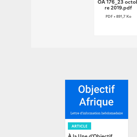
OA 176_23 octo
re 2019.pdf
PDF • 891,7 Ko
ARTICLE
À la Une d’Objectif