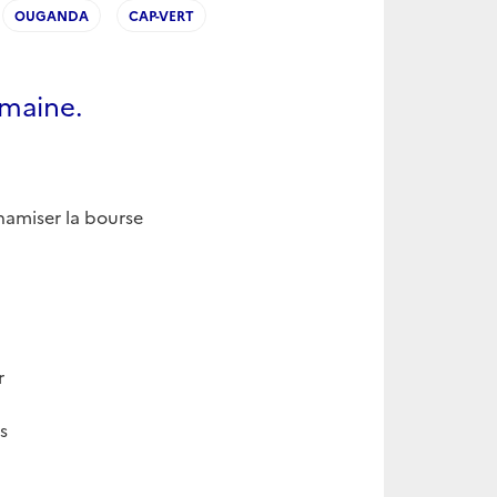
OUGANDA
CAP-VERT
emaine.
namiser la bourse
r
s