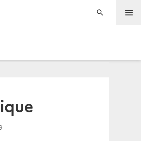
Men
RECHERCHE
rique
9