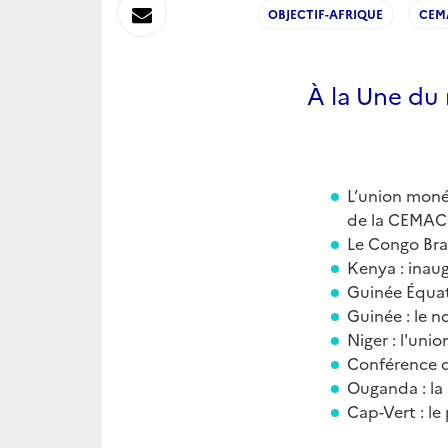
sur
Envoyer
OBJECTIF-AFRIQUE
CEM
Linkedin
par
À la Une du
Messagerie
L’union moné
de la CEMAC
Le Congo Braz
Kenya : inau
Guinée Équato
Guinée : le 
Niger : l'un
Conférence d
Ouganda : la 
Cap-Vert : le