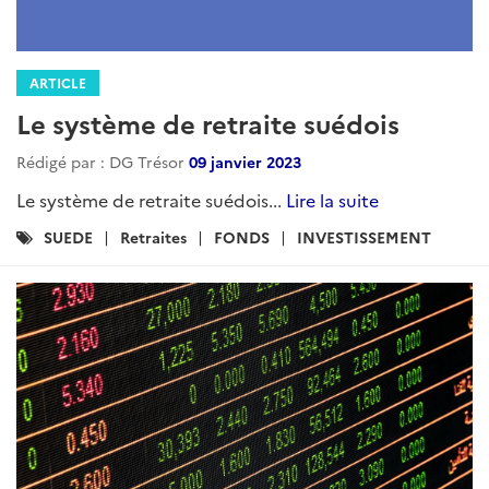
ARTICLE
Le système de retraite suédois
Rédigé par : DG Trésor
09 janvier 2023
Le système de retraite suédois...
Lire la suite
Catégories
SUEDE
Retraites
FONDS
INVESTISSEMENT
: