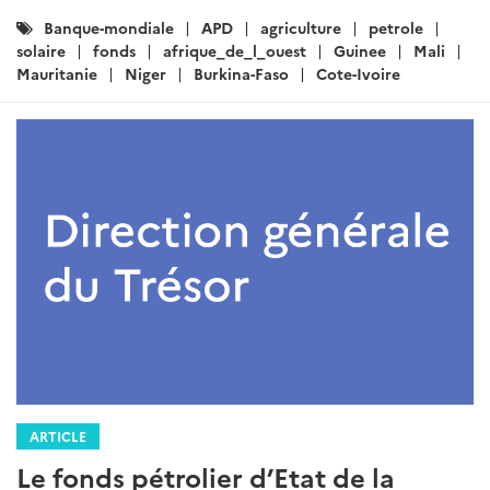
Catégories
Banque-mondiale
APD
agriculture
petrole
:
solaire
fonds
afrique_de_l_ouest
Guinee
Mali
Mauritanie
Niger
Burkina-Faso
Cote-Ivoire
ARTICLE
Le fonds pétrolier d’Etat de la