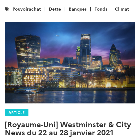
Catégories
Pouvoirachat
Dette
Banques
Fonds
Climat
:
ARTICLE
[Royaume-Uni] Westminster & City
News du 22 au 28 janvier 2021