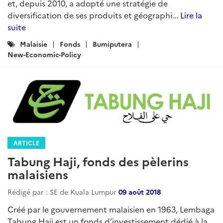
et, depuis 2010, a adopté une stratégie de
diversification de ses produits et géographi...
Lire la
suite
Catégories
Malaisie
Fonds
Bumiputera
:
New-Economic-Policy
ARTICLE
Tabung Haji, fonds des pèlerins
malaisiens
Rédigé par : SE de Kuala Lumpur
09 août 2018
Créé par le gouvernement malaisien en 1963, Lembaga
Tabung Haji est un fonds d’investissement dédié à la