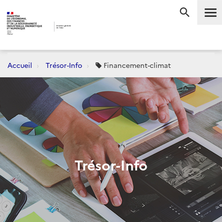
Me
RECHERC
Accueil
Trésor-Info
Financement-climat
Trésor-Info