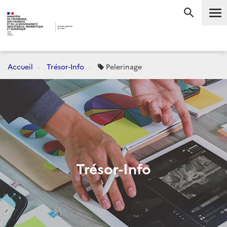
Me
RECHERC
Accueil
Trésor-Info
Pelerinage
Trésor-Info