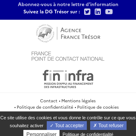
Abonnez-vous à notre lettre d'information
Twitter
LinkedIn
Youtu
Suivez la DG Trésor sur :
Contact
Mentions légales
Politique de confidentialité
Politique de cookies
Gestion des cookies
Flux RSS
Ce site utilise des cookies et vous donne le contrôle sur ce que vous
service-public.gouv.fr
legifrance.gouv.fr
info.gouv.fr
souhaitez activer
Tout accepter
Tout refuser
data.gouv.fr
Personnaliser
Politique de confidentialité