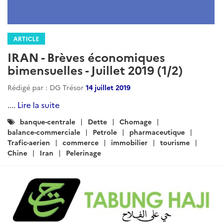
ARTICLE
IRAN - Brèves économiques
bimensuelles - Juillet 2019 (1/2)
Rédigé par : DG Trésor
14 juillet 2019
....
Lire la suite
Catégories
banque-centrale
Dette
Chomage
:
balance-commerciale
Petrole
pharmaceutique
Trafic-aerien
commerce
immobilier
tourisme
Chine
Iran
Pelerinage