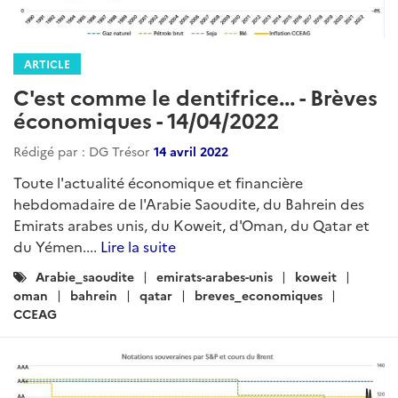
ARTICLE
C'est comme le dentifrice... - Brèves
économiques - 14/04/2022
Rédigé par : DG Trésor
14 avril 2022
Toute l'actualité économique et financière
hebdomadaire de l'Arabie Saoudite, du Bahrein des
Emirats arabes unis, du Koweit, d'Oman, du Qatar et
du Yémen....
Lire la suite
Catégories
Arabie_saoudite
emirats-arabes-unis
koweit
:
oman
bahrein
qatar
breves_economiques
CCEAG