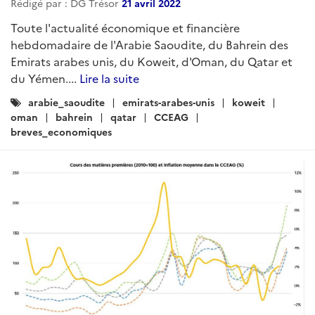
Rédigé par : DG Trésor
21 avril 2022
Toute l'actualité économique et financière
hebdomadaire de l'Arabie Saoudite, du Bahrein des
Emirats arabes unis, du Koweit, d'Oman, du Qatar et
du Yémen....
Lire la suite
Catégories
arabie_saoudite
emirats-arabes-unis
koweit
:
oman
bahrein
qatar
CCEAG
breves_economiques