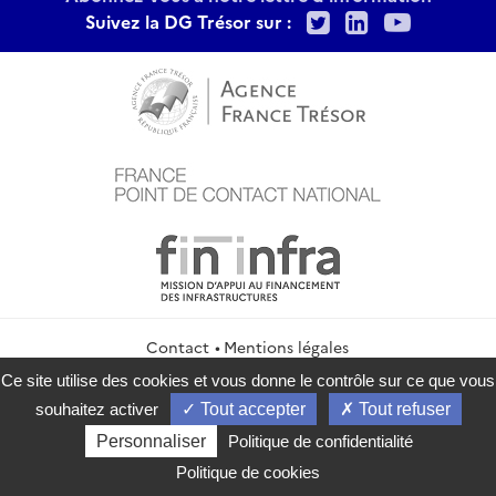
Twitter
LinkedIn
Youtu
Suivez la DG Trésor sur :
Contact
Mentions légales
Politique de confidentialité
Politique de cookies
Ce site utilise des cookies et vous donne le contrôle sur ce que vous
Gestion des cookies
Flux RSS
souhaitez activer
Tout accepter
Tout refuser
service-public.gouv.fr
legifrance.gouv.fr
info.gouv.fr
Personnaliser
Politique de confidentialité
data.gouv.fr
Politique de cookies
2026 Direction générale du Trésor