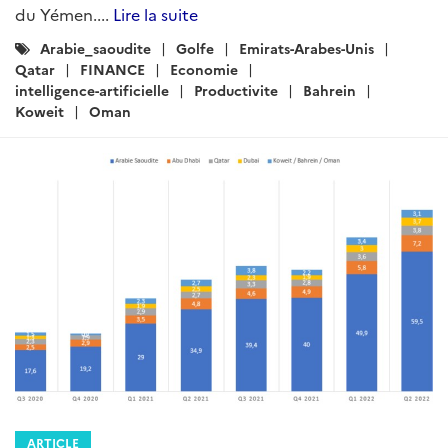
du Yémen....
Lire la suite
Catégories
Arabie_saoudite
Golfe
Emirats-Arabes-Unis
:
Qatar
FINANCE
Economie
intelligence-artificielle
Productivite
Bahrein
Koweit
Oman
ARTICLE