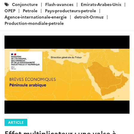
Catégories
Conjoncture
Flash-avances
Emirats-Arabes-Unis
:
OPEP
Petrole
Pays-producteurs-petrole
Agence-internationale-energie
detroit-Ormuz
Production-mondiale-petrole
ARTICLE
Effet multiplicateur : une valse à