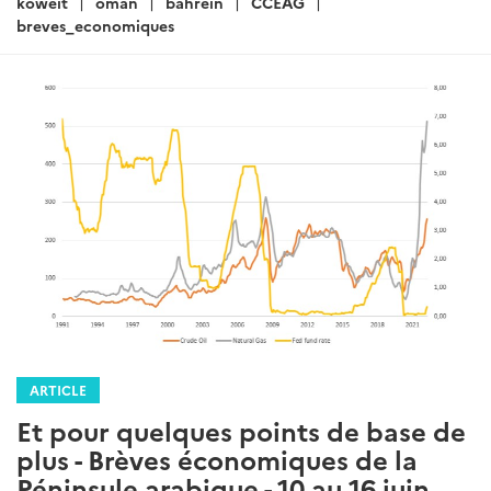
:
koweit
oman
bahrein
CCEAG
breves_economiques
ARTICLE
Et pour quelques points de base de
plus - Brèves économiques de la
Péninsule arabique - 10 au 16 juin