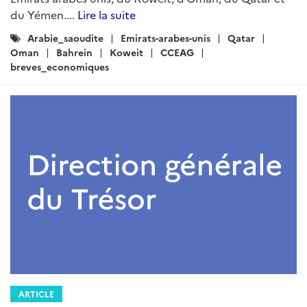
du Yémen....
Lire la suite
Catégories
Arabie_saoudite
Emirats-arabes-unis
Qatar
:
Oman
Bahrein
Koweit
CCEAG
breves_economiques
ARTICLE