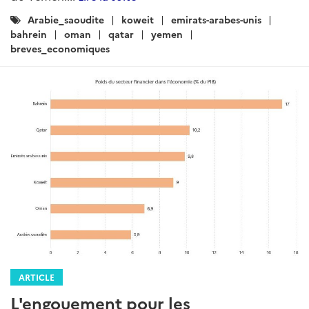
Catégories
Arabie_saoudite
koweit
emirats-arabes-unis
:
bahrein
oman
qatar
yemen
breves_economiques
ARTICLE
L'engouement pour les