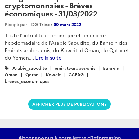
cryptomonnaies - Brèves
économiques - 31/03/2022
Rédigé par : DG Trésor
30 mars 2022
Toute l'actualité économique et financière
hebdomadaire de l'Arabie Saoudite, du Bahrein des
Emirats arabes unis, du Koweit, d'Oman, du Qatar et
du Yémen....
Lire la suite
Catégories
Arabie_saoudite
emirats-arabes-unis
Bahrein
:
Oman
Qatar
Koweit
CCEAG
breves_economiques
AFFICHER PLUS DE PUBLICATIONS
Abonnez-vous à notre lettre d'information