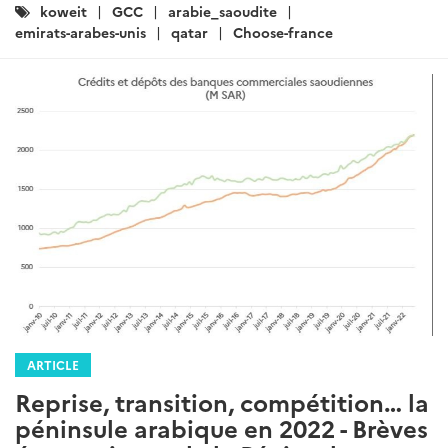
Catégories
koweit
GCC
arabie_saoudite
:
emirats-arabes-unis
qatar
Choose-france
ARTICLE
Reprise, transition, compétition… la
péninsule arabique en 2022 - Brèves