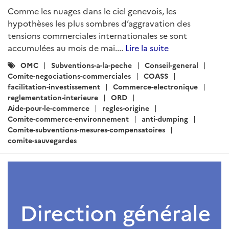
Comme les nuages dans le ciel genevois, les
hypothèses les plus sombres d’aggravation des
tensions commerciales internationales se sont
accumulées au mois de mai....
Lire la suite
Catégories
OMC
Subventions-a-la-peche
Conseil-general
:
Comite-negociations-commerciales
COASS
facilitation-investissement
Commerce-electronique
reglementation-interieure
ORD
Aide-pour-le-commerce
regles-origine
Comite-commerce-environnement
anti-dumping
Comite-subventions-mesures-compensatoires
comite-sauvegardes