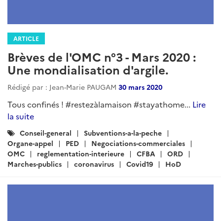
ARTICLE
Brèves de l'OMC n°3 - Mars 2020 :
Une mondialisation d'argile.
Rédigé par : Jean-Marie PAUGAM
30 mars 2020
Tous confinés ! #restezàlamaison #stayathome...
Lire
la suite
Catégories
Conseil-general
Subventions-a-la-peche
:
Organe-appel
PED
Negociations-commerciales
OMC
reglementation-interieure
CFBA
ORD
Marches-publics
coronavirus
Covid19
HoD