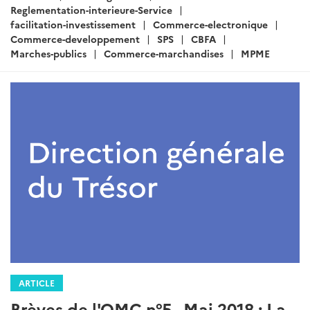
:
Reglementation-interieure-Service
facilitation-investissement
Commerce-electronique
Commerce-developpement
SPS
CBFA
Marches-publics
Commerce-marchandises
MPME
ARTICLE
Brèves de l'OMC n°5 - Mai 2018 : La