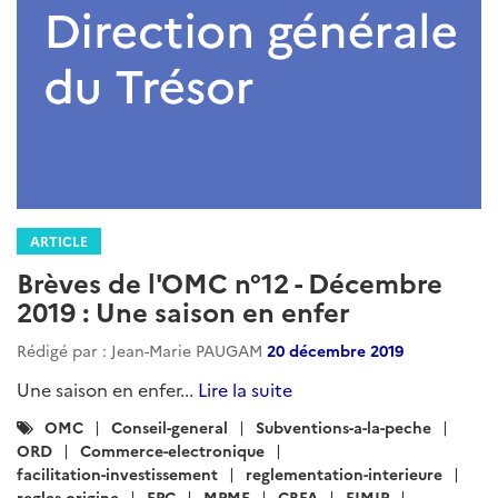
ARTICLE
Brèves de l'OMC n°12 - Décembre
2019 : Une saison en enfer
Rédigé par : Jean-Marie PAUGAM
20 décembre 2019
Une saison en enfer...
Lire la suite
Catégories
OMC
Conseil-general
Subventions-a-la-peche
:
ORD
Commerce-electronique
facilitation-investissement
reglementation-interieure
regles-origine
EPC
MPME
CBFA
FIMIP