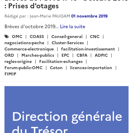
: Prises d'otages
Rédigé par : Jean-Marie PAUGAM
01 novembre 2019
Brèves d'octobre 2019...
Lire la suite
Catégories
OMC
COASS
Conseil-general
CNC
:
negociations-peche
Cluster-Services
Commerce-electronique
facilitation-investissement
ORD
Marches-publics
EPC
CBFA
ADPIC
regles-origine
Facilitation-echanges
Forum-public-OMC
Coton
licences-importation
FIMIP