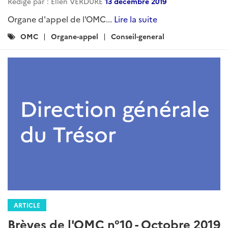
Rédigé par : Ellen VERDURE
13 décembre 2019
Organe d'appel de l'OMC...
Lire la suite
Catégories
OMC
Organe-appel
Conseil-general
:
ARTICLE
Brèves de l'OMC n°10 - Octobre 2019