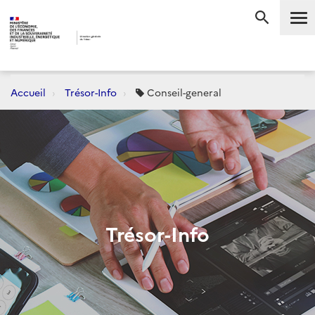
Me
RECHERC
Accueil
Trésor-Info
Conseil-general
Trésor-Info