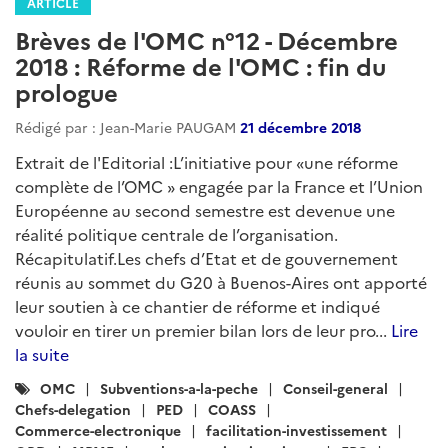
ARTICLE
Brèves de l'OMC n°12 - Décembre
2018 : Réforme de l'OMC : fin du
prologue
Rédigé par : Jean-Marie PAUGAM
21 décembre 2018
Extrait de l'Editorial :L’initiative pour «une réforme
complète de l’OMC » engagée par la France et l’Union
Européenne au second semestre est devenue une
réalité politique centrale de l’organisation.
Récapitulatif.Les chefs d’Etat et de gouvernement
réunis au sommet du G20 à Buenos-Aires ont apporté
leur soutien à ce chantier de réforme et indiqué
vouloir en tirer un premier bilan lors de leur pro...
Lire
la suite
Catégories
OMC
Subventions-a-la-peche
Conseil-general
:
Chefs-delegation
PED
COASS
Commerce-electronique
facilitation-investissement