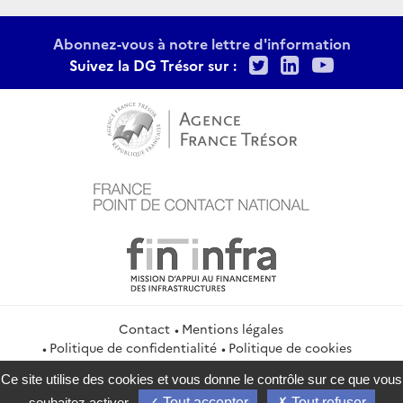
Abonnez-vous à notre lettre d'information
Twitter
LinkedIn
Youtu
Suivez la DG Trésor sur :
Contact
Mentions légales
Politique de confidentialité
Politique de cookies
Gestion des cookies
Flux RSS
Ce site utilise des cookies et vous donne le contrôle sur ce que vous
service-public.gouv.fr
legifrance.gouv.fr
info.gouv.fr
souhaitez activer
Tout accepter
Tout refuser