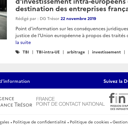
d'investissement intra-européens 
destination des entreprises frança
Rédigé par : DG Trésor
22 novembre 2019
Point d'information sur les conséquences juridiques
justice de l'Union européenne à propos des traités 
la suite
Catégories
TBI
TBI-intra-UE
arbitrage
investissement
:
d'information
Suivez la D
gales
Politique de confidentialité
Politique de cookies
Gestion