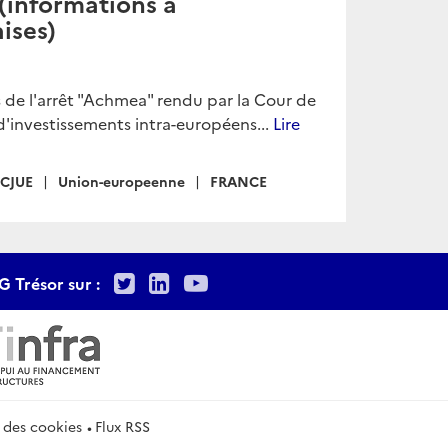
(informations à
ises)
 de l'arrêt "Achmea" rendu par la Cour de
d'investissements intra-européens...
Lire
CJUE
Union-europeenne
FRANCE
Twitter
LinkedIn
Youtube
G Trésor sur :
 des cookies
Flux RSS