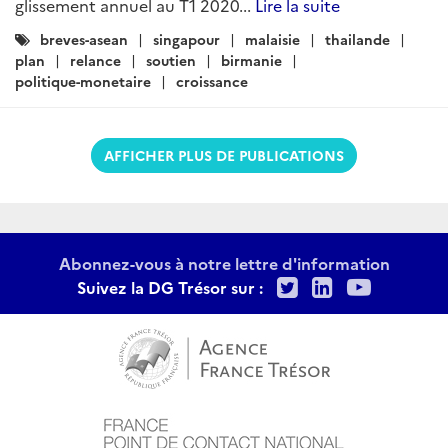
glissement annuel au T1 2020...
Lire la suite
Catégories
breves-asean
singapour
malaisie
thailande
:
plan
relance
soutien
birmanie
politique-monetaire
croissance
AFFICHER PLUS DE PUBLICATIONS
Abonnez-vous à notre lettre d'information
Twitter
LinkedIn
Youtu
Suivez la DG Trésor sur :