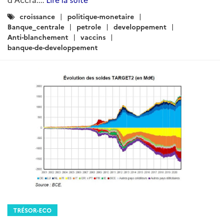
Catégories
croissance
politique-monetaire
:
Banque_centrale
petrole
developpement
Anti-blanchement
vaccins
banque-de-developpement
TRÉSOR-ECO