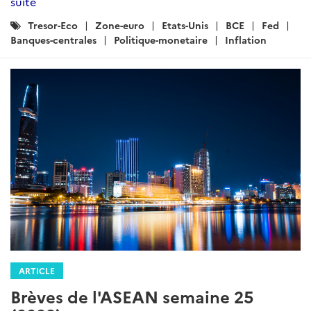
suite
Catégories
Tresor-Eco
Zone-euro
Etats-Unis
BCE
Fed
:
Banques-centrales
Politique-monetaire
Inflation
ARTICLE
Brèves de l'ASEAN semaine 25