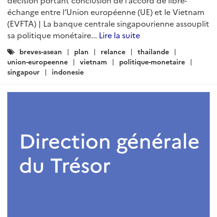
décision portant conclusion de l’accord de libre-
échange entre l’Union européenne (UE) et le Vietnam
(EVFTA) | La banque centrale singapourienne assouplit
sa politique monétaire...
Lire la suite
Catégories
breves-asean
plan
relance
thailande
:
union-europeenne
vietnam
politique-monetaire
singapour
indonesie