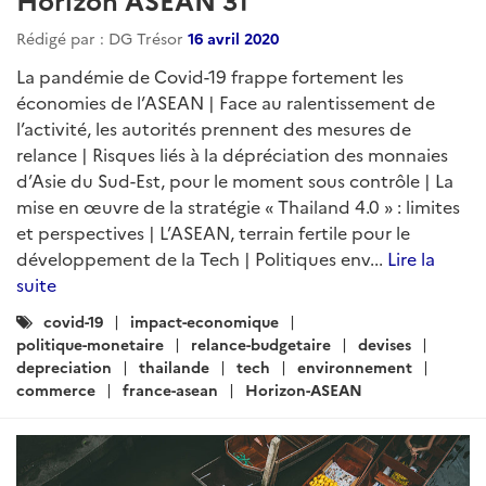
Rédigé par : DG Trésor
16 avril 2020
La pandémie de Covid-19 frappe fortement les
économies de l’ASEAN | Face au ralentissement de
l’activité, les autorités prennent des mesures de
relance | Risques liés à la dépréciation des monnaies
d’Asie du Sud-Est, pour le moment sous contrôle | La
mise en œuvre de la stratégie « Thailand 4.0 » : limites
et perspectives | L’ASEAN, terrain fertile pour le
développement de la Tech | Politiques env...
Lire la
suite
Catégories
covid-19
impact-economique
:
politique-monetaire
relance-budgetaire
devises
depreciation
thailande
tech
environnement
commerce
france-asean
Horizon-ASEAN