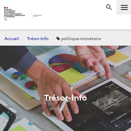
Me
RECHERC
Accueil
Trésor-Info
politique-monetaire
Trésor-Info