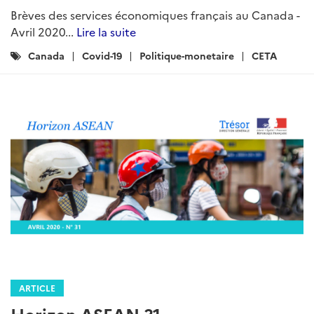
Brèves des services économiques français au Canada -
Avril 2020...
Lire la suite
Catégories
Canada
Covid-19
Politique-monetaire
CETA
:
ARTICLE
Horizon ASEAN 31