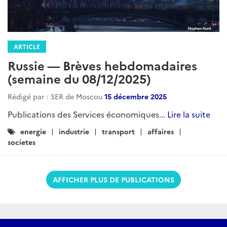
ARTICLE
Russie — Brèves hebdomadaires
(semaine du 08/12/2025)
Rédigé par : SER de Moscou
15 décembre 2025
Publications des Services économiques...
Lire la suite
Catégories
energie
industrie
transport
affaires
:
societes
AFFICHER PLUS DE PUBLICATIONS