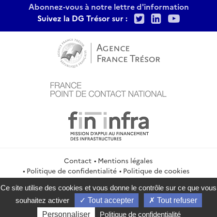
Abonnez-vous à notre lettre d'information
Twitter
LinkedIn
Youtu
Suivez la DG Trésor sur :
Contact
Mentions légales
Politique de confidentialité
Politique de cookies
Gestion des cookies
Flux RSS
Ce site utilise des cookies et vous donne le contrôle sur ce que vous
service-public.gouv.fr
legifrance.gouv.fr
info.gouv.fr
souhaitez activer
Tout accepter
Tout refuser
data.gouv.fr
Personnaliser
Politique de confidentialité