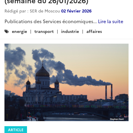
(semaine du 26/01/2026)
Rédigé par : SER de Moscou
02 février 2026
Publications des Services économiques...
Lire la suite
Catégories
energie
transport
industrie
affaires
:
ARTICLE