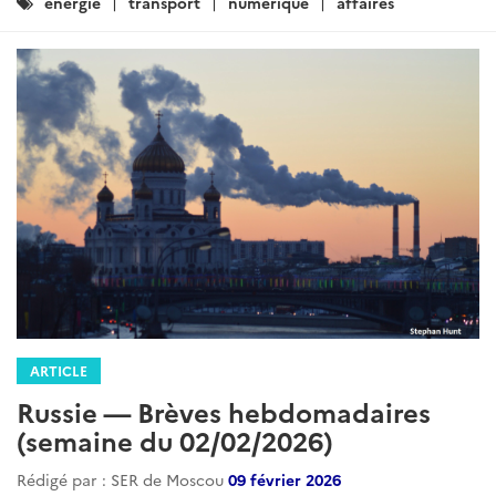
Catégories
energie
transport
numerique
affaires
:
ARTICLE
Russie — Brèves hebdomadaires
(semaine du 02/02/2026)
Rédigé par : SER de Moscou
09 février 2026