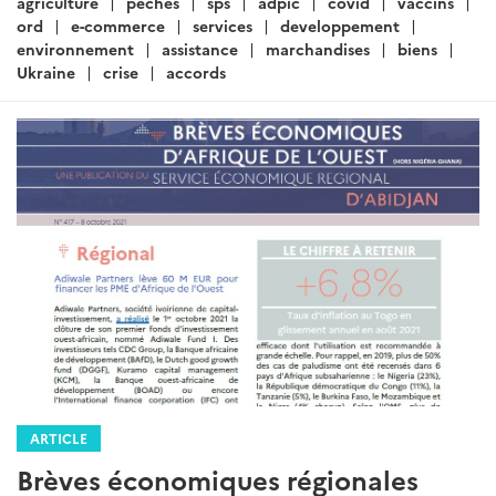
:
agriculture
peches
sps
adpic
covid
vaccins
ord
e-commerce
services
developpement
environnement
assistance
marchandises
biens
Ukraine
crise
accords
ARTICLE
Brèves économiques régionales