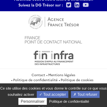
Twitter
LinkedIn
Youtu
Suivez la DG Trésor sur :
Contact
Mentions légales
Politique de confidentialité
Politique de cookies
Gestion des cookies
Flux RSS
Ce site utilise des cookies et vous donne le contrôle sur ce que vous
service-public.gouv.fr
legifrance.gouv.fr
info.gouv.fr
souhaitez activer
Tout accepter
Tout refuser
data.gouv.fr
Personnaliser
Politique de confidentialité