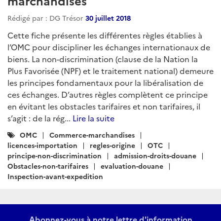
marchandises
Rédigé par : DG Trésor
30 juillet 2018
Cette fiche présente les différentes règles établies à
l’OMC pour discipliner les échanges internationaux de
biens. La non-discrimination (clause de la Nation la
Plus Favorisée (NPF) et le traitement national) demeure
les principes fondamentaux pour la libéralisation de
ces échanges. D’autres règles complètent ce principe
en évitant les obstacles tarifaires et non tarifaires, il
s’agit : de la rég...
Lire la suite
Catégories
OMC
Commerce-marchandises
:
licences-importation
regles-origine
OTC
principe-non-discrimination
admission-droits-douane
Obstacles-non-tarifaires
evaluation-douane
Inspection-avant-expedition
Abonnez-vous à notre lettre d'information