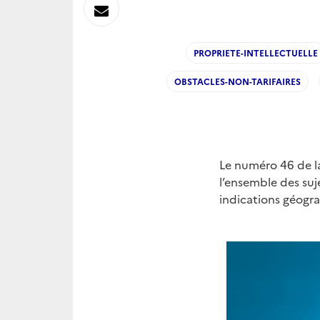
sur
Envoyer
Linkedin
par
PROPRIETE-INTELLECTUELLE
Messagerie
OBSTACLES-NON-TARIFAIRES
Le numéro 46 de la
l’ensemble des suje
indications géogra