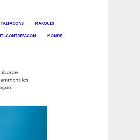
TREFACONS
MARQUES
NTI-CONTREFACON
MONDE
» aborde
notamment les
façon.