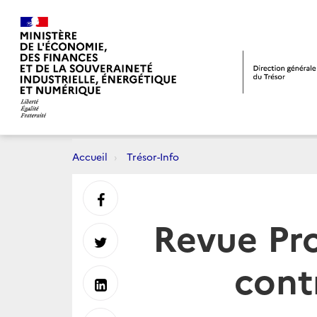
Accueil
Trésor-Info
Partager
Revue Pro
sur
Partager
cont
Facebook
sur
Partager
Twitter