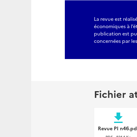
La revue est réali
économiques à l’étr
publication est pu
concernées par les 
Fichier a
file_download
Revue PI n46.pd
PDF • 824,4 Ko