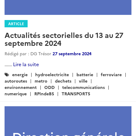
ARTICLE
Actualités sectorielles du 13 au 27
septembre 2024
Rédigé par : DG Trésor
27 septembre 2024
......
Lire la suite
Catégories
energie
hydroelectricite
batterie
ferroviare
:
autoroutes
metro
dechets
ville
environnement
ODD
telecommunications
numerique
RPIndeBS
TRANSPORTS