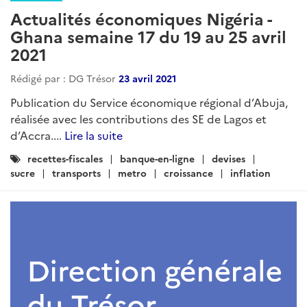
Actualités économiques Nigéria -
Ghana semaine 17 du 19 au 25 avril
2021
Rédigé par : DG Trésor
23 avril 2021
Publication du Service économique régional d’Abuja,
réalisée avec les contributions des SE de Lagos et
d’Accra....
Lire la suite
Catégories
recettes-fiscales
banque-en-ligne
devises
:
sucre
transports
metro
croissance
inflation