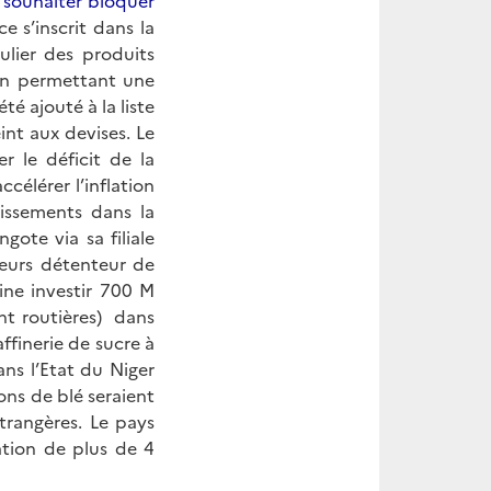
souhaiter bloquer
 s’inscrit dans la
ulier des produits
 en permettant une
té ajouté à la liste
int aux devises. Le
r le déficit de la
célérer l’inflation
tissements dans la
gote via sa filiale
leurs détenteur de
ne investir 700 M
nt routières) dans
ffinerie de sucre à
ns l’Etat du Niger
ns de blé seraient
trangères. Le pays
tion de plus de 4