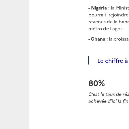
- Nigéria :
la Minis
pourrait rejoindre
revenus de la ban
métro de Lagos.
- Ghana :
la croiss
Le chiffre à 
80%
C’est le taux de ré
achevée d’ici la fin