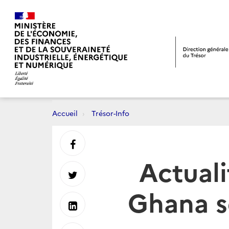
Accueil
Trésor-Info
Partager
Actuali
sur
Partager
Ghana s
Facebook
sur
Partager
Twitter