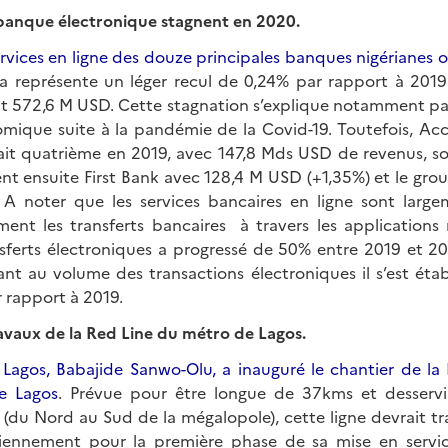
 banque électronique stagnent en 2020.
rvices en ligne des douze principales banques nigérianes o
a représente un léger recul de 0,24% par rapport à 201
int 572,6 M USD. Cette stagnation s’explique notamment pa
nomique suite à la pandémie de la Covid-19. Toutefois, Acc
était quatrième en 2019, avec 147,8 Mds USD de revenus, s
nt ensuite First Bank avec 128,4 M USD (+1,35%) et le gro
 A noter que les services bancaires en ligne sont larg
ent les transferts bancaires à travers les applications 
nsferts électroniques a progressé de 50% entre 2019 et 2
t au volume des transactions électroniques il s’est établi
 rapport à 2019.
vaux de la Red Line du métro de Lagos.
Lagos, Babajide Sanwo-Olu, a inauguré le chantier de la
e Lagos
. Prévue pour être longue de 37kms et desservir
(du Nord au Sud de la mégalopole), cette ligne devrait t
iennement pour la première phase de sa mise en servic