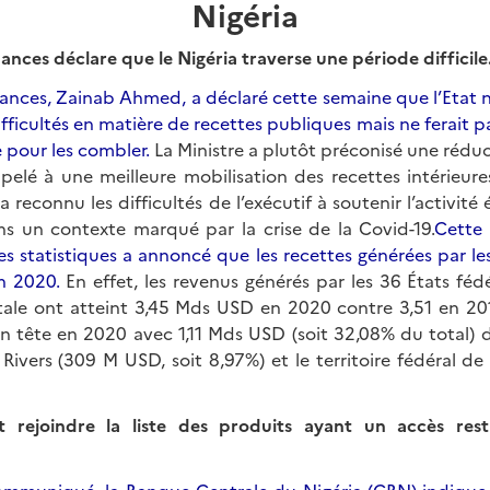
Nigéria
nances déclare que le Nigéria traverse une période difficile
nances, Zainab Ahmed, a déclaré cette semaine que l’Etat ni
fficultés en matière de recettes publiques mais ne ferait pa
 pour les combler.
La Ministre a plutôt préconisé une rédu
pelé à une meilleure mobilisation des recettes intérieu
 a reconnu les difficultés de l’exécutif à soutenir l’activi
ns un contexte marqué par la crise de la Covid-19.
Cette
s statistiques a annoncé que les recettes générées par le
n 2020.
En effet, les revenus générés par les 36 États fédér
itale ont atteint 3,45 Mds USD en 2020 contre 3,51 en 201
en tête en 2020 avec 1,11 Mds USD (soit 32,08% du total) 
e Rivers (309 M USD, soit 8,97%) et le territoire fédéral de
t rejoindre la liste des produits ayant un accès rest