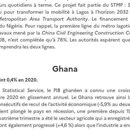
urs quotidiens à terme. Ce projet fait partie du STMP :
S
u pour transformer la mobilité à Lagos à l’horizon 203
etropolitan Area Transport Authority
. Le financement 
u Nigéria. Pour rappel, la première ligne du métro lagoti
travaux mené par la
China Civil Engineering Construction C
, n’est complétée qu’à 78%. Les autorités espèrent que 
mprendra les deux lignes.
Ghana
int 0,4% en 2020.
 Statistical Service, le PIB ghanéen a connu une croi
re 2020 en glissement annuel. Le Ghana retrouve ainsi l
nsécutifs de recul de l’activité économique (-5,9% au deu
aient plongé le pays en récession, une première depuis 
uatrième trimestre a été le secteur agricole qui a enregistr
 ont également progressé (+4,6 %) alors que l’industrie a enc