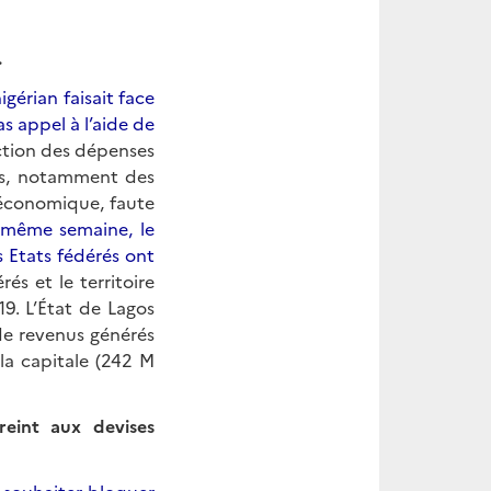
.
gérian faisait face
s appel à l’aide de
ction des dépenses
res, notamment des
té économique, faute
 même semaine, le
s Etats fédérés ont
és et le territoire
9. L’État de Lagos
de revenus générés
 la capitale (242 M
reint aux devises