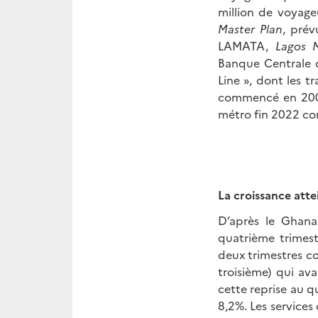
million de voyage
Master Plan
, prév
LAMATA,
Lagos M
Banque Centrale d
Line », dont les 
commencé en 2008
métro fin 2022 co
La croissance atte
D’après le Ghana
quatrième trimest
deux trimestres co
troisième) qui av
cette reprise au q
8,2%. Les services