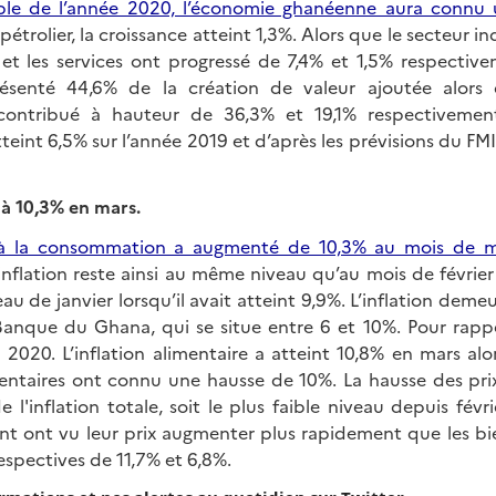
emble de l’année 2020, l’économie ghanéenne aura connu 
étrolier, la croissance atteint 1,3%. Alors que le secteur in
re et les services ont progressé de 7,4% et 1,5% respectiv
résenté 44,6% de la création de valeur ajoutée alors q
t contribué à hauteur de 36,3% et 19,1% respectivement
teint 6,5% sur l’année 2019 et d’après les prévisions du FMI
e à 10,3% en mars.
x à la consommation a augmenté de 10,3% au mois de m
inflation reste ainsi au même niveau qu’au mois de février
au de janvier lorsqu’il avait atteint 9,9%. L’inflation dem
Banque du Ghana, qui se situe entre 6 et 10%. Pour rappel 
 2020. L’inflation alimentaire a atteint 10,8% en mars alo
entaires ont connu une hausse de 10%. La hausse des prix
 l'inflation totale, soit le plus faible niveau depuis févr
nt ont vu leur prix augmenter plus rapidement que les bi
espectives de 11,7% et 6,8%.