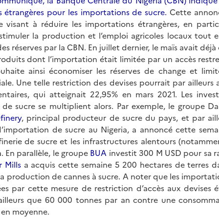
ommuniqué, la Banque Centrale du Nigéria (CBN) indique 
s étrangères pour les importations de sucre.
Cette annonce
le visant à réduire les importations étrangères, en partic
e stimuler la production et l’emploi agricoles locaux tout
es réserves par la CBN. En juillet dernier, le maïs avait déjà é
duits dont l’importation était limitée par un accès restre
aite ainsi économiser les réserves de change et limite
e. Une telle restriction des devises pourrait par ailleurs ac
ntaires, qui atteignait 22,95% en mars 2021. Les inves
de sucre se multiplient alors. Par exemple, le groupe Dan
finery
, principal producteur de sucre du pays, et par ail
’importation de sucre au Nigeria, a annoncé cette semai
inerie de sucre et les infrastructures alentours (notamme
. En parallèle, le groupe
BUA
investit 300 M USD pour sa ra
r Mills
a acquis cette semaine 5 200 hectares de terres da
a production de cannes à sucre. A noter que les importatio
s par cette mesure de restriction d’accès aux devises é
 ailleurs que 60 000 tonnes par an contre une consomma
s en moyenne.