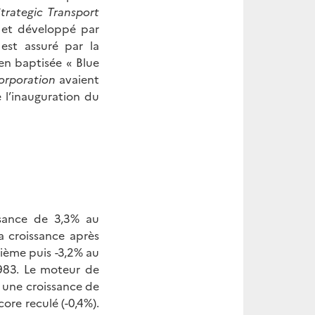
trategic Transport
2 et développé par
est assuré par la
en baptisée « Blue
orporation
avaient
l’inauguration du
ssance de 3,3% au
a croissance après
xième puis -3,2% au
1983. Le moteur de
é une croissance de
ore reculé (-0,4%).