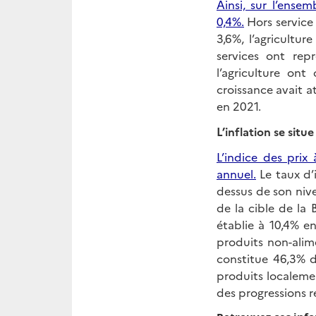
Ainsi, sur l’ens
0,4%.
Hors service p
3,6%, l’agricultu
services ont rep
l’agriculture on
croissance avait at
en 2021.
L’inflation se situ
L’indice des pri
annuel.
Le taux d’
dessus de son nive
de la cible de la 
établie à 10,4% en
produits non-alim
constitue 46,3% de
produits localeme
des progressions r