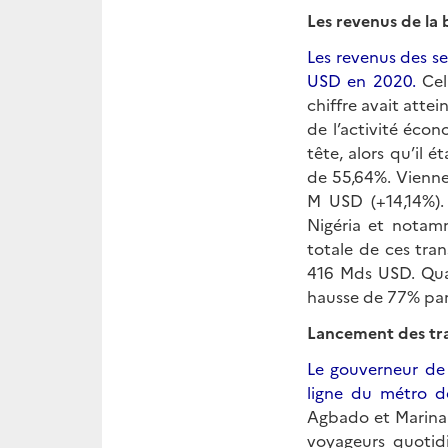
Les revenus de la
Les revenus des se
USD en 2020.
Cel
chiffre avait atte
de l’activité éco
tête, alors qu’il 
de 55,64%. Vienne
M USD (+14,14%).
Nigéria et notamm
totale de ces tra
416 Mds USD. Quan
hausse de 77% par
Lancement des tra
Le gouverneur de 
ligne du métro d
Agbado et Marina 
voyageurs quotid