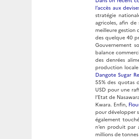
Dans un récent c
l’accès aux devise
stratégie nationa
agricoles, afin d
meilleure gestion d
des quelque 40 pro
Gouvernement souh
balance commercial
des denrées alime
production locale 
Dangote Sugar Re
55% des quotas d
USD pour une raff
l’Etat de Nasawara
Kwara. Enfin,
Flou
pour développer s
également touchée
n’en produit par
millions de tonne