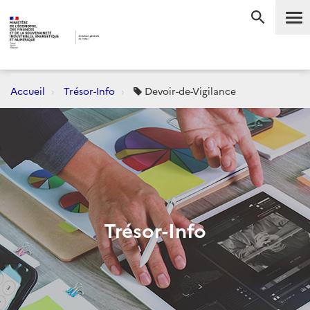
Me
RECHERC
Accueil
Trésor-Info
Devoir-de-Vigilance
Trésor-Info