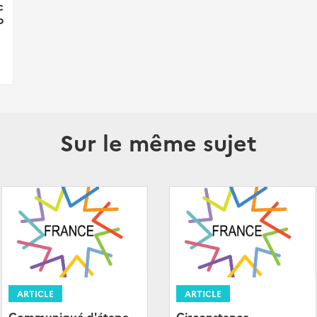
c
p
Sur le même sujet
ARTICLE
ARTICLE
Communiqué d'étape
Circonstance