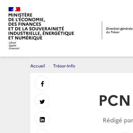
Accueil
Trésor-Info
Partager
PCN 
sur
Partager
Facebook
sur
Partager
Rédigé par
Twitter