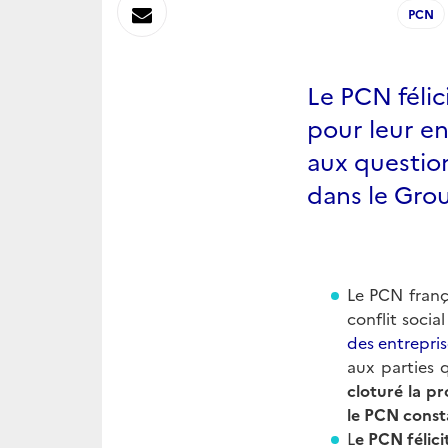
sur
Envoyer
PCN
Linkedin
par
Le PCN félic
Messagerie
pour leur e
aux question
dans le Gro
Le PCN frança
conflit socia
des entrepris
aux parties 
cloturé la p
le PCN consta
L
e PCN félici