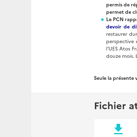
permis de ré
permet de cl
Le PCN rappe
devoir de di
restaurer du
perspective 
l’UES Atos Fr
douze mois. 
Seule la présente v
Fichier a
file_download