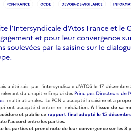
PCN-FRANCE
OCDE
DEVOIR-DE-VIGILANCE
INFORMA
ite l’Intersyndicale d’Atos France et le
ngagement et pour leur convergence sur
s soulevées par la saisine sur le dialogu
upe.
is a été saisi par l'intersyndicale d'ATOS le 17 décembre
l relevant du chapitre Emploi des
Principes Directeurs de l
es
. multinationales. Le PCN a accepté la saisine et a propo
qui ont accepté d'entrer en médiation.
A l'issue de sa m
rocédure et publie ce
rapport final adopté le 15 décembr
te l'accord entre les parties.
te les parties et prend note de leur convergence sur les 3 