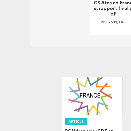
CS Atos en Fran
e, rapport final.
df
PDF • 599,3 Ko
ARTICLE
PCN français : EDF et