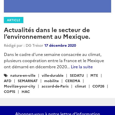
ARTICLE
Actualités dans le secteur de
l’environnement au Mexique.
Rédigé par : DG Trésor
17 décembre 2020
Dans le cadre d’une semaine consacrée au climat,
plusieurs coopération entre la France et le Mexique
ont démarré en décembre 2020...
Lire la suite
Catégories
nature-en-ville
ville-durable
SEDATU
MTE
:
AFD
SEMARNAT
mobilite
CEREMA
Movilize-your-city
accord-de-Paris
climat
COP26
COP15
HAC
Abonnez-vous à notre lettre d'information