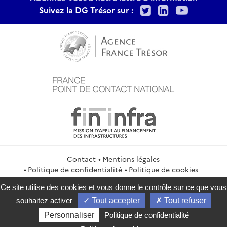
Twitter
LinkedIn
Youtu
Suivez la DG Trésor sur :
Contact
Mentions légales
Politique de confidentialité
Politique de cookies
Gestion des cookies
Flux RSS
Ce site utilise des cookies et vous donne le contrôle sur ce que vous
service-public.gouv.fr
legifrance.gouv.fr
info.gouv.fr
souhaitez activer
Tout accepter
Tout refuser
data.gouv.fr
Personnaliser
Politique de confidentialité
2026 Direction générale du Trésor