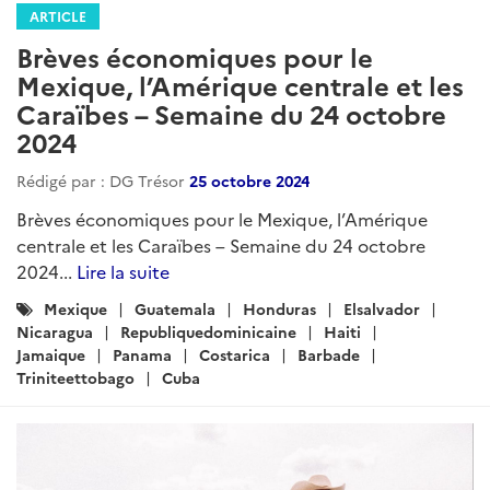
Brèves économiques pour le
Mexique, l’Amérique centrale et les
Caraïbes – Semaine du 20 mars
2025
Rédigé par : DG Trésor
20 mars 2025
Brèves économiques pour le Mexique, l’Amérique
centrale et les Caraïbes – Semaine du 20 mars 2025...
Lire la suite
Catégories
Mexique
Caraibes
AmeriqueCentrale
:
CostaRica
Belize
ElSalvador
Guatemala
Honduras
Nicaragua
Panama
AntiguaetBarbuda
Barbade
Cuba
Grenade
Jamaique
RepubliqueDominicaine
FMI
FinancesPubliques
Sectoriel
Macroeconomique
Financier