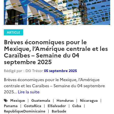
Brèves économiques pour le
Mexique, l’Amérique centrale et les
Caraïbes – Semaine du 25 juin 2026
Rédigé par : DG Trésor
25 juin 2026
Brèves économiques pour le Mexique, l’Amérique
centrale et les Caraïbes – Semaine du 25 juin 2026...
Lire la suite
Catégories
Mexique
Guatemala
Honduras
Nicaragua
:
ElSalvador
Trinidad-et-Tobago
Jamaique
RepubliqueDominicaine
Haiti
Cuba
Panama
CostaRica
Barbade