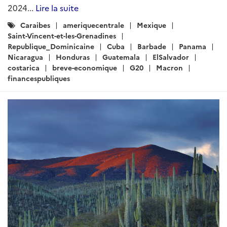
Brèves économiques pour le Mexique, l’Amérique
centrale et les Caraïbes – Semaine du 26 juin 2025...
Lire la suite
Catégories
Mexique
Caraibes
ameriquecentrale
:
costarica
ElSalvador
Guatemala
Honduras
Nicaragua
Panama
Barbade
Cuba
Haiti
Jamaique