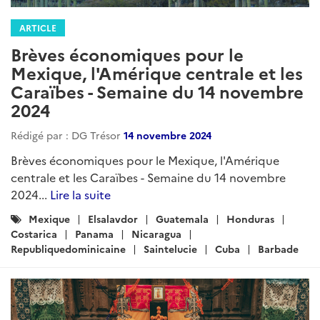
ARTICLE
Brèves économiques pour le
Mexique, l’Amérique centrale et les
Caraïbes – Semaine du 05 juin 2025
Rédigé par : DG Trésor
05 juin 2025
Brèves économiques pour le Mexique, l’Amérique
centrale et les Caraïbes – Semaine du 05 juin 2025...
Lire la suite
Catégories
Mexique
Guatemala
Honduras
Nicaragua
:
Panama
CostaRica
ElSavador
Bahamas
Cuba
Barbade
RepubliqueDominicaine
Jamaique