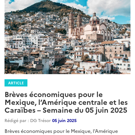
ARTICLE
Brèves économiques pour le
Mexique, l’Amérique centrale et les
Caraïbes – Semaine du 19 février
2026
Rédigé par : DG Trésor
19 février 2026
Brèves économiques pour le Mexique, l’Amérique
centrale et les Caraïbes – Semaine du 19 février 2026...
Lire la suite
Catégories
Caraibes
AmeriqueCentrale
Mexique
Belize
:
costarica
ElSalvador
Guatemala
Honduras
Nicaragua
Panama
Barbade
Cuba
Jamaique
Republique_Dominicaine
Trinidad-et-Tobago