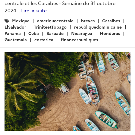
Lire la suite
Catégories
Mexique
Panama
CostaRica
:
RepubliqueDominicaine
Cuba
Jamaique
Barbade
Caraibes
ARTICLE