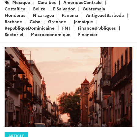
ARTICLE
Brèves économiques pour le
Mexique, l’Amérique centrale et les
Caraïbes – Semaine du 29 janvier
2026
Rédigé par : DG Trésor
29 janvier 2026
Brèves économiques pour le Mexique, l’Amérique