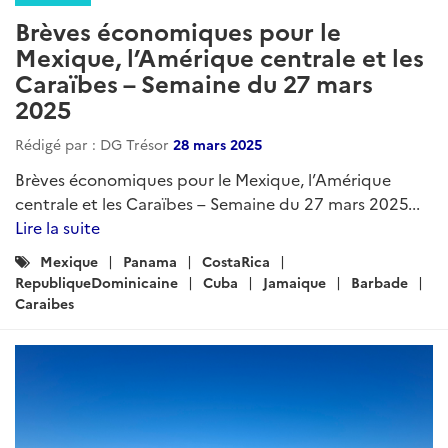
Brèves économiques pour le Mexique, l’Amérique
centrale et les Caraïbes – Semaine du 12 février 2026...
Lire la suite
Catégories
Mexique
Guatemala
Honduras
Nicaragua
:
CostaRica
Panama
RepubliqueDominicaine
Cuba
Jamaique
Antigua-et-Barbuda
Barbade