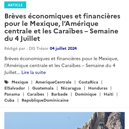
ARTICLE
Brèves économiques pour le
Mexique, l’Amérique centrale et les
Caraïbes – Semaine du 30 janvier
2025
Rédigé par : DG Trésor
30 janvier 2025
Brèves économiques pour le Mexique, l’Amérique
centrale et les Caraïbes – Semaine du 30 janvier
2025...
Lire la suite
Catégories
Mexique
CostaRica
ElSalvador
Guatemala
:
Honduras
Nicaragua
Panama
Barbade
Caraibes
Cuba
Jamaique
RepubliqueDominicaine