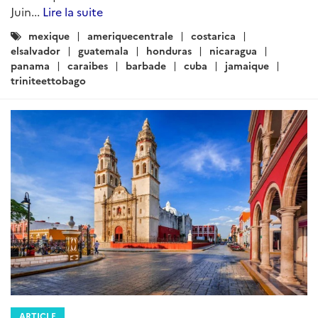
Lire la suite
Catégories
Mexique
Caraibes
ameriquecentrale
:
Croissance
Trump
sheinbaum
Republique_Dominicaine
Haiti
Jamaique
Cuba
Barbade
Panama
antigua-et-barbuda
Nicaragua
Honduras
Guatemala
ElSalvador
costarica