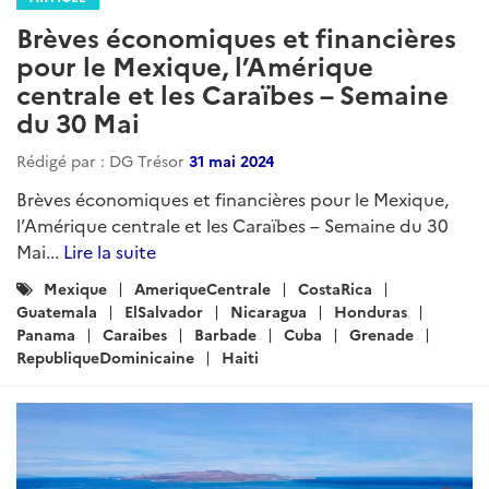
ARTICLE
Brèves économiques pour le
Mexique, l'Amérique centrale et les
Caraïbes - Semaine du 16 janvier
2025
Rédigé par : DG Trésor
16 janvier 2025
Brèves économiques pour le Mexique, l'Amérique
centrale et les Caraïbes - Semaine du 16 janvier 2025...
Lire la suite
Catégories
Mexique
ameriquecentrale
Caraibes
:
Saint-Vincent-et-les-Grenadines
Jamaique
Cuba
Haiti
Republique_Dominicaine
Barbade
Croissance
remesas
Etats-Unis
Panama
Nicaragua
Honduras
Guatemala
ElSalvador
costarica
Trump
sheinbaum