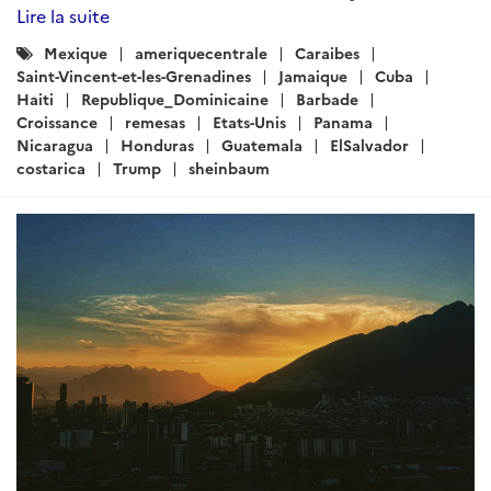
septembre 2025
Rédigé par : DG Trésor
05 septembre 2025
Brèves économiques pour le Mexique, l’Amérique
centrale et les Caraïbes – Semaine du 04 septembre
2025...
Lire la suite
Catégories
Mexique
Guatemala
Honduras
Nicaragua
:
Panama
CostaRica
ElSalvador
Cuba
RepubliqueDominicaine
Barbade