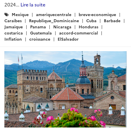
Lire la suite
Catégories
Mexique
costa-rica
ElSalvador
Guatemala
:
Honduras
Nicaragua
Panama
Cuba
Barbade
Republique_Dominicaine
croissance
inflation
Trump
Deficit
IDE
balance-commerciale
infrastructure