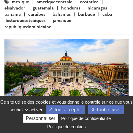
Brèves économiques pour le Mexique, l’Amérique
centrale et les Caraïbes – Semaine du 28 novembre
2024...
Lire la suite
Catégories
Mexique
Guatemala
Honduras
Nicaragua
:
CostaRica
Elsalvador
Panama
Caraibes
RepubliqueDominicaine
Cuba
Jamaique
Barbade
Ce site utilise des cookies et vous donne le contrôle sur ce que vous
souhaitez activer
Tout accepter
Tout refuser
Personnaliser
Politique de confidentialité
Politique de cookies