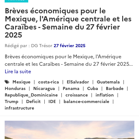
centrale et les Caraïbes – Semaine du 29 janvier
2026...
Lire la suite
Catégories
Mexique
Guatemala
Honduras
ElSalvador
:
Nicaragua
Panama
CostaRica
Barbade
Cuba
Dominique
Jamaique
RepubliqueDominicaine
Sainte-Lucie