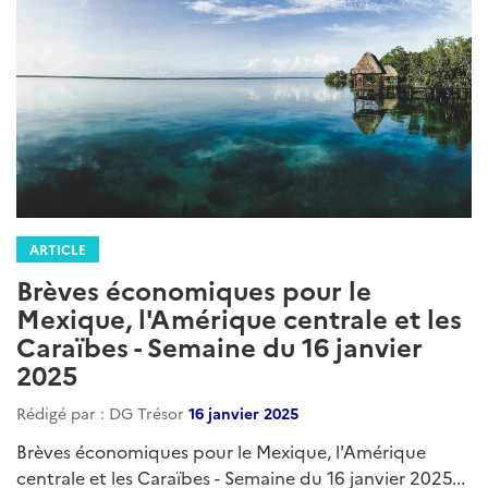
RepubliqueDominicaine
Cuba
Barbade
TrinidadetTobago
Jamaique
ARTICLE
Brèves économiques pour le
Mexique, l’Amérique centrale et les
Caraïbes – Semaine du 04