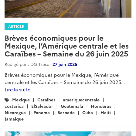
Rédigé par : DG Trésor
19 mars 2026
Brèves économiques pour le Mexique, l’Amérique
centrale et les Caraïbes – Semaine du 19 mars 2026...
Lire la suite
Catégories
Mexique
AmeriqueCentrale
Caraibes
:
ElSalvador
Guatemala
Honduras
Nicaragua
Panama
Barbade
Cuba
Haiti
Jamaique
Republique_Dominicaine