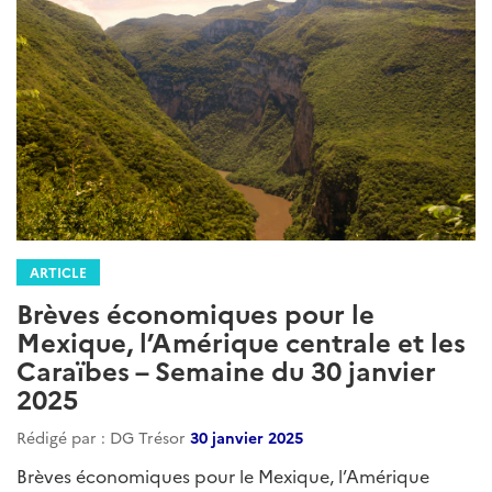
ARTICLE
Brèves économiques pour le
Mexique, l’Amérique centrale et les
Caraïbes – Semaine du 30 octobre
2025
Rédigé par : DG Trésor
30 octobre 2025
Brèves économiques pour le Mexique, l’Amérique
centrale et les Caraïbes – Semaine du 30 octobre
2025...
Lire la suite
Catégories
Mexique
Guatemala
Honduras
Nicaragua
:
ElSalvador
CostaRica
Panama
Jamaique
Cuba
Haiti
Barbade
RepubliqueDominicaine