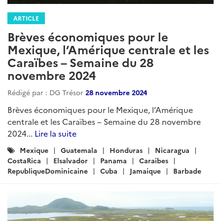
ARTICLE
Brèves économiques pour le
Mexique, l’Amérique centrale et les
Caraïbes – Semaine du 31 juillet
2025
Rédigé par : DG Trésor
31 juillet 2025
Brèves économiques pour le Mexique, l’Amérique
centrale et les Caraïbes – Semaine du 31 juillet 2025...
Lire la suite
Catégories
Mexique
Caraibes
ameriquecentrale
:
costa-rica
ElSalvador
Guatemala
Honduras
Panama
Barbade
Cuba
Republique_Dominicaine
Saint-Christophe-et-Nieves
trinite-et-tobago