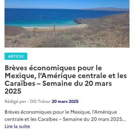
ARTICLE
Brèves économiques pour le
Mexique, l’Amérique centrale et les
Caraïbes – Semaine du 5 février
2026
Rédigé par : DG Trésor
05 février 2026
Brèves économiques pour le Mexique, l’Amérique
centrale et les Caraïbes – Semaine du 5 février 2026...
Lire la suite
Catégories
Mexique
Caraibes
AmeriqueCentrale
Belize
:
costa-rica
ElSalvador
Guatemala
Honduras
Nicaragua
Panama
Bahamas
Barbade
Cuba
Jamaique
Republique_Dominicaine
Saint-Vincent-et-les-Grenadines