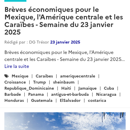
2025...
Lire la suite
Catégories
Mexique
Guatemala
Panama
CostaRica
:
ElSalvador
RepubliqueDominicaine
Nicaragua
Cuba
Honduras
Barbade
TrinidadetTobago
ARTICLE
Brèves économiques pour le
Mexique, l’Amérique centrale et les
Caraïbes – Semaine du 02 octobre
2025
Rédigé par : DG Trésor
02 octobre 2025
Brèves économiques pour le Mexique, l’Amérique
centrale et les Caraïbes – Semaine du 02 octobre
2025...
Lire la suite
Catégories
Mexique
CostaRica
Guatemala
Honduras
:
ElSalvador
Panama
Nicaragua