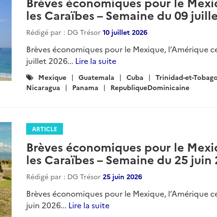
Brèves économiques pour le Mexiq
les Caraïbes – Semaine du 09 juill
Rédigé par : DG Trésor
10 juillet 2026
Brèves économiques pour le Mexique, l’Amérique ce
juillet 2026...
Lire la suite
Catégories
Mexique
Guatemala
Cuba
Trinidad-et-Tobag
:
Nicaragua
Panama
RepubliqueDominicaine
ARTICLE
Brèves économiques pour le Mexiq
les Caraïbes – Semaine du 25 juin
Rédigé par : DG Trésor
25 juin 2026
Brèves économiques pour le Mexique, l’Amérique ce
juin 2026...
Lire la suite