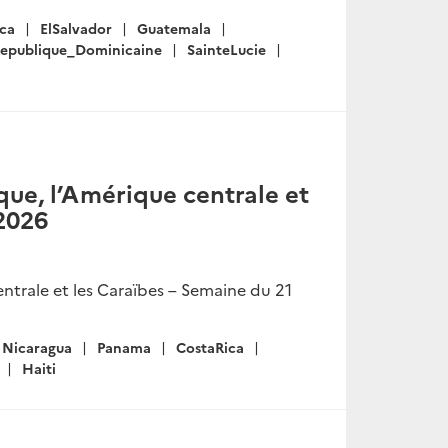
ica
ElSalvador
Guatemala
epublique_Dominicaine
SainteLucie
ue, l’Amérique centrale et
 2026
ntrale et les Caraïbes – Semaine du 21
Nicaragua
Panama
CostaRica
Haiti