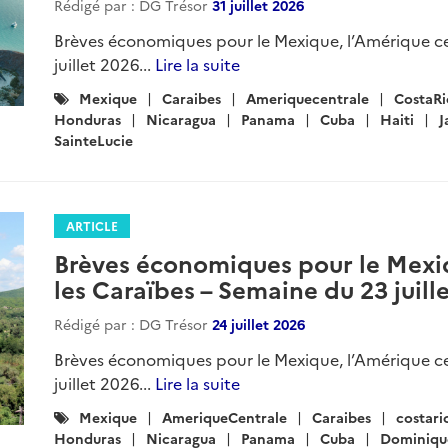
Rédigé par : DG Trésor
31 juillet 2026
Brèves économiques pour le Mexique, l’Amérique ce
juillet 2026...
Lire la suite
Catégories
Mexique
Caraibes
Ameriquecentrale
CostaRi
:
Honduras
Nicaragua
Panama
Cuba
Haiti
J
SainteLucie
ARTICLE
Brèves économiques pour le Mexiq
les Caraïbes – Semaine du 23 juill
Rédigé par : DG Trésor
24 juillet 2026
Brèves économiques pour le Mexique, l’Amérique ce
juillet 2026...
Lire la suite
Catégories
Mexique
AmeriqueCentrale
Caraibes
costari
:
Honduras
Nicaragua
Panama
Cuba
Dominiqu