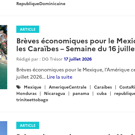
RepubliqueDominicaine
ARTICLE
Brèves économiques pour le Mexiq
les Caraïbes – Semaine du 16 juill
Rédigé par : DG Trésor
17 juillet 2026
Brèves économiques pour le Mexique, l’Amérique ce
juillet 2026...
Lire la suite
Catégories
Mexique
AmeriqueCentrale
Caraibes
CostaR
:
Honduras
Nicaragua
panama
cuba
republiqu
triniteettobago
ARTICLE