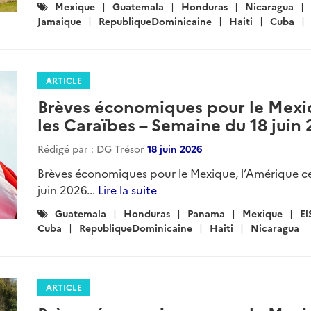
Catégories
Mexique
Guatemala
Honduras
Nicaragua
:
Jamaique
RepubliqueDominicaine
Haiti
Cuba
ARTICLE
Brèves économiques pour le Mexiq
les Caraïbes – Semaine du 18 juin
Rédigé par : DG Trésor
18 juin 2026
Brèves économiques pour le Mexique, l’Amérique ce
juin 2026...
Lire la suite
Catégories
Guatemala
Honduras
Panama
Mexique
El
:
Cuba
RepubliqueDominicaine
Haiti
Nicaragua
ARTICLE