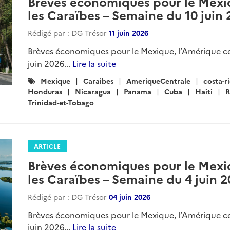
Brèves économiques pour le Mexiq
les Caraïbes – Semaine du 10 juin
Rédigé par : DG Trésor
11 juin 2026
Brèves économiques pour le Mexique, l’Amérique ce
juin 2026...
Lire la suite
Catégories
Mexique
Caraibes
AmeriqueCentrale
costa-r
:
Honduras
Nicaragua
Panama
Cuba
Haiti
R
Trinidad-et-Tobago
ARTICLE
Brèves économiques pour le Mexiq
les Caraïbes – Semaine du 4 juin 
Rédigé par : DG Trésor
04 juin 2026
Brèves économiques pour le Mexique, l’Amérique ce
juin 2026...
Lire la suite