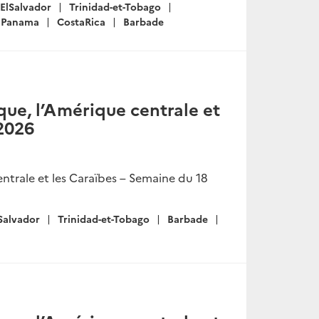
ElSalvador
Trinidad-et-Tobago
Panama
CostaRica
Barbade
ue, l’Amérique centrale et
 2026
ntrale et les Caraïbes – Semaine du 18
Salvador
Trinidad-et-Tobago
Barbade