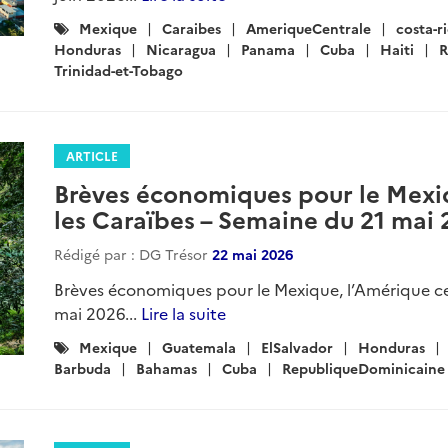
Catégories
Mexique
Caraibes
AmeriqueCentrale
costa-r
:
Honduras
Nicaragua
Panama
Cuba
Haiti
R
Trinidad-et-Tobago
ARTICLE
Brèves économiques pour le Mexiq
les Caraïbes – Semaine du 21 mai
Rédigé par : DG Trésor
22 mai 2026
Brèves économiques pour le Mexique, l’Amérique ce
mai 2026...
Lire la suite
Catégories
Mexique
Guatemala
ElSalvador
Honduras
:
Barbuda
Bahamas
Cuba
RepubliqueDominicaine