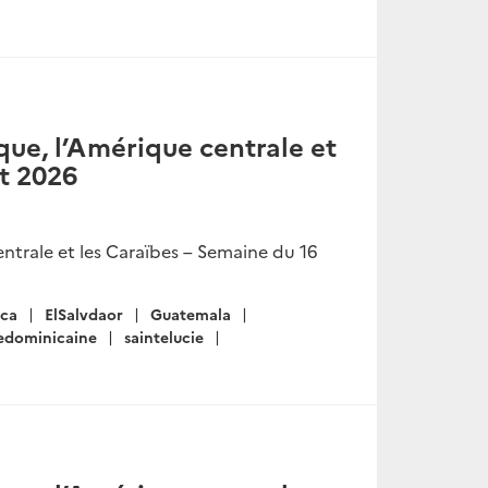
ue, l’Amérique centrale et
et 2026
ntrale et les Caraïbes – Semaine du 16
ica
ElSalvdaor
Guatemala
edominicaine
saintelucie