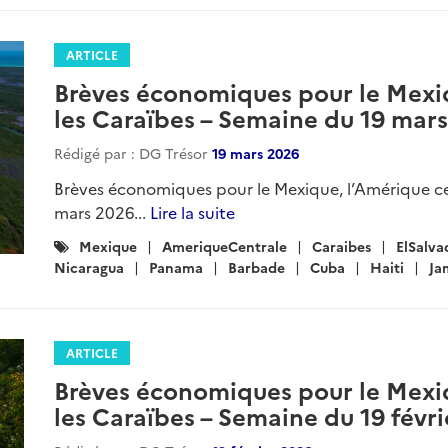
ARTICLE
Brèves économiques pour le Mexiq
les Caraïbes – Semaine du 19 mar
Rédigé par : DG Trésor
19 mars 2026
Brèves économiques pour le Mexique, l’Amérique ce
mars 2026...
Lire la suite
Catégories
Mexique
AmeriqueCentrale
Caraibes
ElSalva
:
Nicaragua
Panama
Barbade
Cuba
Haiti
Ja
ARTICLE
Brèves économiques pour le Mexiq
les Caraïbes – Semaine du 19 févr