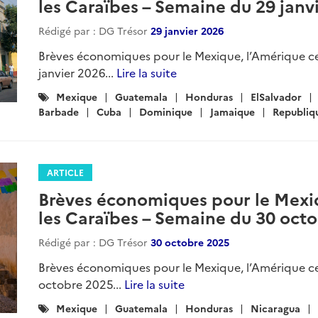
les Caraïbes – Semaine du 29 janv
Rédigé par : DG Trésor
29 janvier 2026
Brèves économiques pour le Mexique, l’Amérique ce
janvier 2026...
Lire la suite
Catégories
Mexique
Guatemala
Honduras
ElSalvador
:
Barbade
Cuba
Dominique
Jamaique
Republiq
ARTICLE
Brèves économiques pour le Mexiq
les Caraïbes – Semaine du 30 oct
Rédigé par : DG Trésor
30 octobre 2025
Brèves économiques pour le Mexique, l’Amérique ce
octobre 2025...
Lire la suite
Catégories
Mexique
Guatemala
Honduras
Nicaragua