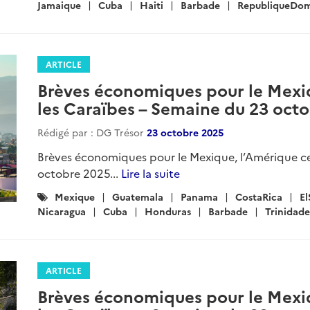
:
Jamaique
Cuba
Haiti
Barbade
RepubliqueDom
ARTICLE
Brèves économiques pour le Mexiq
les Caraïbes – Semaine du 23 oct
Rédigé par : DG Trésor
23 octobre 2025
Brèves économiques pour le Mexique, l’Amérique ce
octobre 2025...
Lire la suite
Catégories
Mexique
Guatemala
Panama
CostaRica
El
:
Nicaragua
Cuba
Honduras
Barbade
Trinidad
ARTICLE
Brèves économiques pour le Mexiq