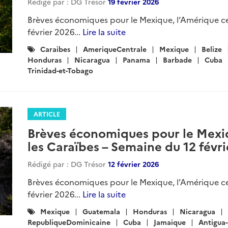
Rédigé par : DG Trésor
19 février 2026
Brèves économiques pour le Mexique, l’Amérique ce
février 2026...
Lire la suite
Catégories
Caraibes
AmeriqueCentrale
Mexique
Belize
:
Honduras
Nicaragua
Panama
Barbade
Cuba
Trinidad-et-Tobago
ARTICLE
Brèves économiques pour le Mexiq
les Caraïbes – Semaine du 12 févr
Rédigé par : DG Trésor
12 février 2026
Brèves économiques pour le Mexique, l’Amérique ce
février 2026...
Lire la suite
Catégories
Mexique
Guatemala
Honduras
Nicaragua
:
RepubliqueDominicaine
Cuba
Jamaique
Antigua