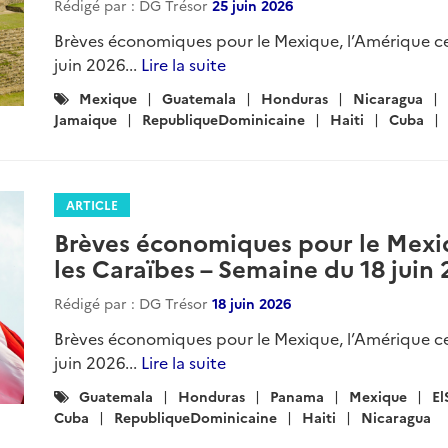
Rédigé par : DG Trésor
25 juin 2026
Brèves économiques pour le Mexique, l’Amérique ce
juin 2026...
Lire la suite
Catégories
Mexique
Guatemala
Honduras
Nicaragua
:
Jamaique
RepubliqueDominicaine
Haiti
Cuba
ARTICLE
Brèves économiques pour le Mexiq
les Caraïbes – Semaine du 18 juin
Rédigé par : DG Trésor
18 juin 2026
Brèves économiques pour le Mexique, l’Amérique ce
juin 2026...
Lire la suite
Catégories
Guatemala
Honduras
Panama
Mexique
El
:
Cuba
RepubliqueDominicaine
Haiti
Nicaragua