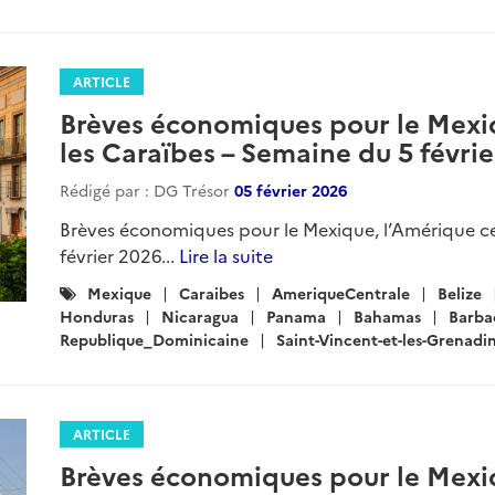
ARTICLE
Brèves économiques pour le Mexiq
les Caraïbes – Semaine du 5 févri
Rédigé par : DG Trésor
05 février 2026
Brèves économiques pour le Mexique, l’Amérique ce
février 2026...
Lire la suite
Catégories
Mexique
Caraibes
AmeriqueCentrale
Belize
:
Honduras
Nicaragua
Panama
Bahamas
Barba
Republique_Dominicaine
Saint-Vincent-et-les-Grenadi
ARTICLE
Brèves économiques pour le Mexiq