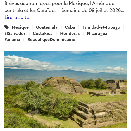
Brèves économiques pour le Mexique, l’Amérique
centrale et les Caraïbes – Semaine du 09 juillet 2026...
Lire la suite
Catégories
Mexique
Guatemala
Cuba
Trinidad-et-Tobago
:
ElSalvador
CostaRica
Honduras
Nicaragua
Panama
RepubliqueDominicaine