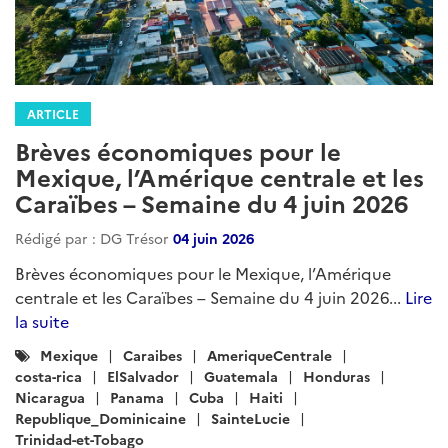
ARTICLE
Brèves économiques pour le
Mexique, l’Amérique centrale et les
Caraïbes – Semaine du 4 juin 2026
Rédigé par : DG Trésor
04 juin 2026
Brèves économiques pour le Mexique, l’Amérique
centrale et les Caraïbes – Semaine du 4 juin 2026...
Lire
la suite
Catégories
Mexique
Caraibes
AmeriqueCentrale
:
costa-rica
ElSalvador
Guatemala
Honduras
Nicaragua
Panama
Cuba
Haiti
Republique_Dominicaine
SainteLucie
Trinidad-et-Tobago