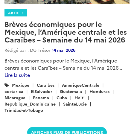
ARTICLE
Brèves économiques pour le
Mexique, l’Amérique centrale et les
Caraïbes – Semaine du 14 mai 2026
Rédigé par : DG Trésor
14 mai 2026
Brèves économiques pour le Mexique, l’Amérique
centrale et les Caraïbes – Semaine du 14 mai 2026...
Lire la suite
Catégories
Mexique
Caraibes
AmeriqueCentrale
:
costarica
ElSalvador
Guatemala
Honduras
Nicaragua
Panama
Cuba
Haiti
Republique_Dominicaine
SainteLucie
Trinidad-et-Tobago
AFFICHER PLUS DE PUBLICATIONS