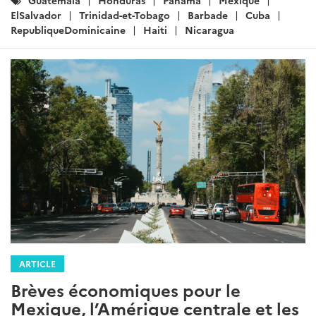
:
ElSalvador
Trinidad-et-Tobago
Barbade
Cuba
RepubliqueDominicaine
Haiti
Nicaragua
ARTICLE
Brèves économiques pour le
Mexique, l’Amérique centrale et les