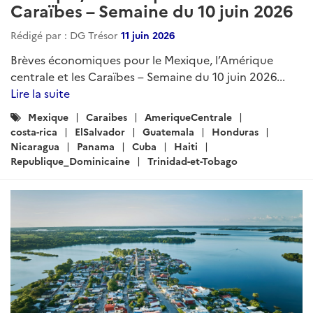
Caraïbes – Semaine du 10 juin 2026
Rédigé par : DG Trésor
11 juin 2026
Brèves économiques pour le Mexique, l’Amérique
centrale et les Caraïbes – Semaine du 10 juin 2026...
Lire la suite
Catégories
Mexique
Caraibes
AmeriqueCentrale
:
costa-rica
ElSalvador
Guatemala
Honduras
Nicaragua
Panama
Cuba
Haiti
Republique_Dominicaine
Trinidad-et-Tobago