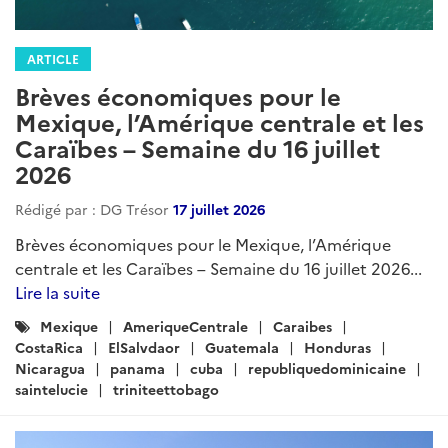
ARTICLE
Brèves économiques pour le
Mexique, l’Amérique centrale et les
Caraïbes – Semaine du 16 juillet
2026
Rédigé par : DG Trésor
17 juillet 2026
Brèves économiques pour le Mexique, l’Amérique
centrale et les Caraïbes – Semaine du 16 juillet 2026...
Lire la suite
Catégories
Mexique
AmeriqueCentrale
Caraibes
:
CostaRica
ElSalvdaor
Guatemala
Honduras
Nicaragua
panama
cuba
republiquedominicaine
saintelucie
triniteettobago