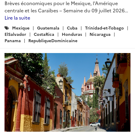
Brèves économiques pour le Mexique, l’Amérique
centrale et les Caraïbes – Semaine du 09 juillet 2026...
Lire la suite
Catégories
Mexique
Guatemala
Cuba
Trinidad-et-Tobago
:
ElSalvador
CostaRica
Honduras
Nicaragua
Panama
RepubliqueDominicaine