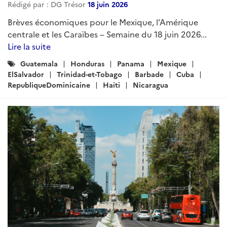
Rédigé par : DG Trésor
18 juin 2026
Brèves économiques pour le Mexique, l’Amérique
centrale et les Caraïbes – Semaine du 18 juin 2026...
Lire la suite
Catégories
Guatemala
Honduras
Panama
Mexique
:
ElSalvador
Trinidad-et-Tobago
Barbade
Cuba
RepubliqueDominicaine
Haiti
Nicaragua