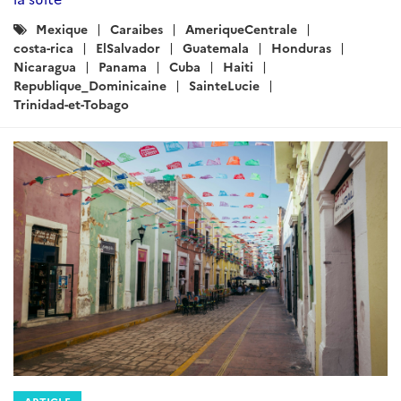
Catégories
Mexique
Caraibes
AmeriqueCentrale
:
costa-rica
ElSalvador
Guatemala
Honduras
Nicaragua
Panama
Cuba
Haiti
Republique_Dominicaine
SainteLucie
Trinidad-et-Tobago