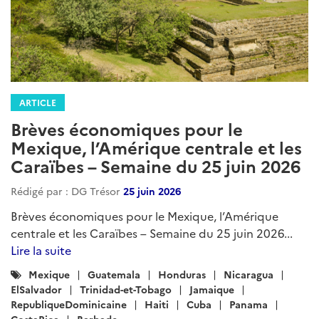
ARTICLE
Brèves économiques pour le
Mexique, l’Amérique centrale et les
Caraïbes – Semaine du 25 juin 2026
Rédigé par : DG Trésor
25 juin 2026
Brèves économiques pour le Mexique, l’Amérique
centrale et les Caraïbes – Semaine du 25 juin 2026...
Lire la suite
Catégories
Mexique
Guatemala
Honduras
Nicaragua
:
ElSalvador
Trinidad-et-Tobago
Jamaique
RepubliqueDominicaine
Haiti
Cuba
Panama
CostaRica
Barbade