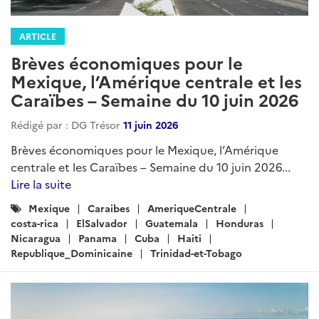
ARTICLE
Brèves économiques pour le
Mexique, l’Amérique centrale et les
Caraïbes – Semaine du 10 juin 2026
Rédigé par : DG Trésor
11 juin 2026
Brèves économiques pour le Mexique, l’Amérique
centrale et les Caraïbes – Semaine du 10 juin 2026...
Lire la suite
Catégories
Mexique
Caraibes
AmeriqueCentrale
:
costa-rica
ElSalvador
Guatemala
Honduras
Nicaragua
Panama
Cuba
Haiti
Republique_Dominicaine
Trinidad-et-Tobago