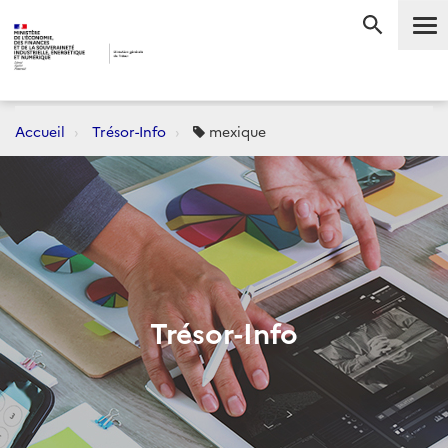
Me
RECHERC
Accueil
Trésor-Info
mexique
Trésor-Info