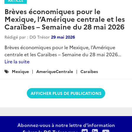
ARTICLE
Brèves économiques pour le
Mexique, l’Amérique centrale et les
Caraïbes – Semaine du 28 mai 2026
Rédigé par : DG Trésor
29 mai 2026
Brèves économiques pour le Mexique, l’Amérique
centrale et les Caraïbes – Semaine du 28 mai 2026...
Lire la suite
Catégories
Mexique
AmeriqueCentrale
Caraibes
:
AFFICHER PLUS DE PUBLICATIONS
Abonnez-vous à notre lettre d'information
Twitter
LinkedIn
Youtu
Suivez la DG Trésor sur :