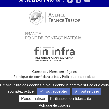
Contact
Mentions légales
Politique de confidentialité
Politique de cookies
Gestion des cookies
Flux RSS
Ce site utilise des cookies et vous donne le contrôle sur ce que vous
service-public.gouv.fr
legifrance.gouv.fr
info.gouv.fr
souhaitez activer
Tout accepter
Tout refuser
data.gouv.fr
Personnaliser
Politique de confidentialité
2026 Direction générale du Trésor
Politique de cookies