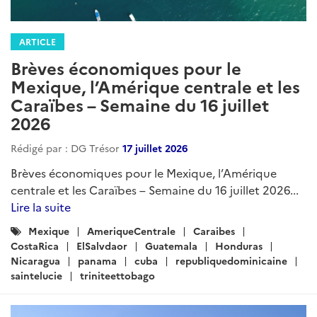
ARTICLE
Brèves économiques pour le
Mexique, l’Amérique centrale et les
Caraïbes – Semaine du 16 juillet
2026
Rédigé par : DG Trésor
17 juillet 2026
Brèves économiques pour le Mexique, l’Amérique
centrale et les Caraïbes – Semaine du 16 juillet 2026...
Lire la suite
Catégories
Mexique
AmeriqueCentrale
Caraibes
:
CostaRica
ElSalvdaor
Guatemala
Honduras
Nicaragua
panama
cuba
republiquedominicaine
saintelucie
triniteettobago