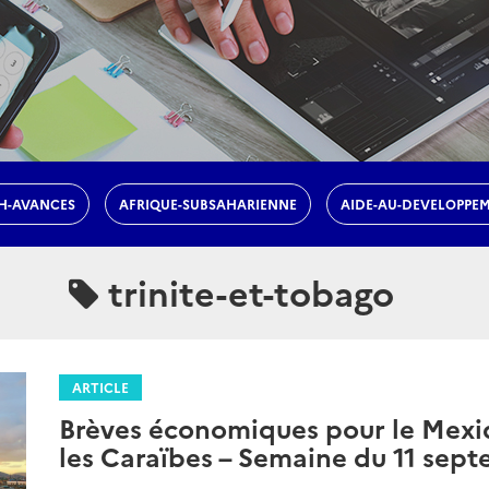
H-AVANCES
AFRIQUE-SUBSAHARIENNE
AIDE-AU-DEVELOPPE
trinite-et-tobago
ARTICLE
Brèves économiques pour le Mexiq
les Caraïbes – Semaine du 11 sep