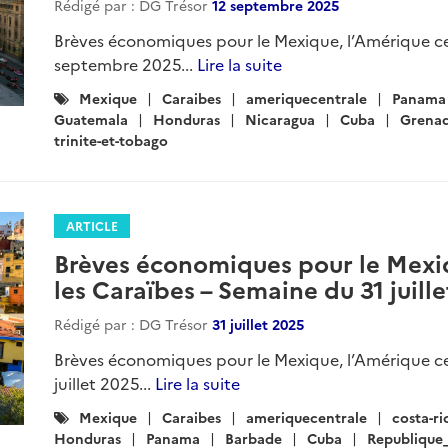
Rédigé par : DG Trésor
12 septembre 2025
Brèves économiques pour le Mexique, l’Amérique cen
septembre 2025...
Lire la suite
Catégories
Mexique
Caraibes
ameriquecentrale
Panama
:
Guatemala
Honduras
Nicaragua
Cuba
Grena
trinite-et-tobago
ARTICLE
Brèves économiques pour le Mexiq
les Caraïbes – Semaine du 31 juill
Rédigé par : DG Trésor
31 juillet 2025
Brèves économiques pour le Mexique, l’Amérique ce
juillet 2025...
Lire la suite
Catégories
Mexique
Caraibes
ameriquecentrale
costa-ri
:
Honduras
Panama
Barbade
Cuba
Republique