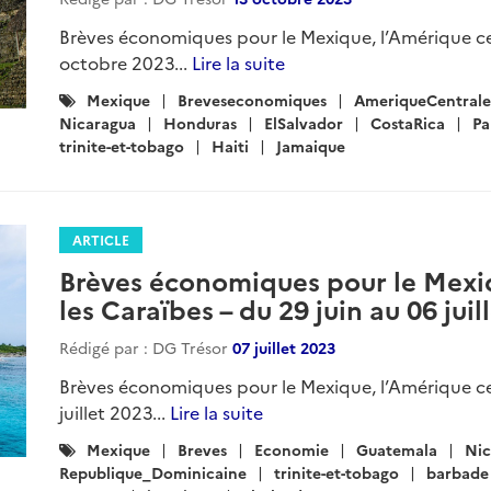
Brèves économiques pour le Mexique, l’Amérique cen
octobre 2023...
Lire la suite
Catégories
Mexique
Breveseconomiques
AmeriqueCentrale
:
Nicaragua
Honduras
ElSalvador
CostaRica
P
trinite-et-tobago
Haiti
Jamaique
ARTICLE
Brèves économiques pour le Mexiq
les Caraïbes – du 29 juin au 06 juil
Rédigé par : DG Trésor
07 juillet 2023
Brèves économiques pour le Mexique, l’Amérique cen
juillet 2023...
Lire la suite
Catégories
Mexique
Breves
Economie
Guatemala
Nic
:
Republique_Dominicaine
trinite-et-tobago
barbade