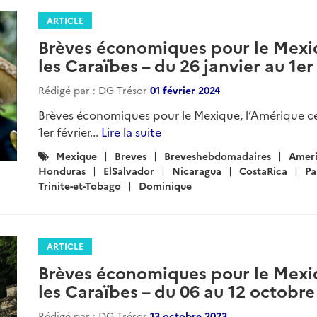
ARTICLE
Brèves économiques pour le Mexiq
les Caraïbes – du 26 janvier au 1er
Rédigé par : DG Trésor
01 février 2024
Brèves économiques pour le Mexique, l’Amérique cen
1er février...
Lire la suite
Catégories
Mexique
Breves
Breveshebdomadaires
Ameri
:
Honduras
ElSalvador
Nicaragua
CostaRica
P
Trinite-et-Tobago
Dominique
ARTICLE
Brèves économiques pour le Mexiq
les Caraïbes – du 06 au 12 octobr
Rédigé par : DG Trésor
13 octobre 2023