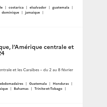
le
costarica
elsalvador
guatemala
dominique
jamaique
ue, l’Amérique centrale et
24
rale et les Caraïbes – du 2 au 8 février
hebdomadaires
Guatemala
Honduras
aique
Bahamas
Trinite-et-Tobago