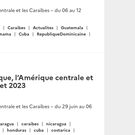
trale et les Caraïbes – du 06 au 12
Caraibes
Actualites
Guatemala
anama
Cuba
RepubliqueDominicaine
ue, l’Amérique centrale et
let 2023
trale et les Caraïbes – du 29 juin au 06
aragua
caraibes
nicaragua
honduras
cuba
costarica