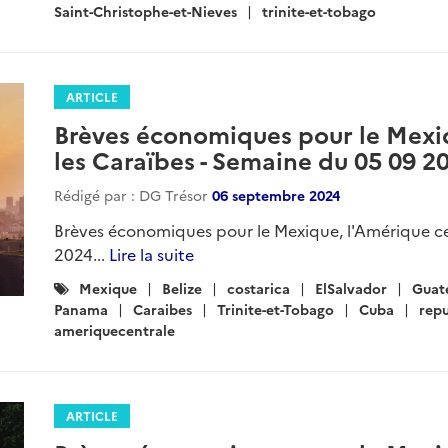
Saint-Christophe-et-Nieves
trinite-et-tobago
ARTICLE
Brèves économiques pour le Mexiq
les Caraïbes - Semaine du 05 09 2
Rédigé par : DG Trésor
06 septembre 2024
Brèves économiques pour le Mexique, l'Amérique cen
2024...
Lire la suite
Catégories
Mexique
Belize
costarica
ElSalvador
Guat
:
Panama
Caraibes
Trinite-et-Tobago
Cuba
rep
ameriquecentrale
ARTICLE