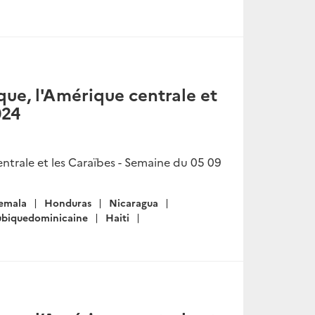
ue, l'Amérique centrale et
024
trale et les Caraïbes - Semaine du 05 09
emala
Honduras
Nicaragua
ubiquedominicaine
Haiti