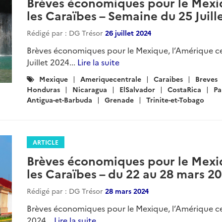
Brèves économiques pour le Mexiq
les Caraïbes – Semaine du 25 Juill
Rédigé par : DG Trésor
26 juillet 2024
Brèves économiques pour le Mexique, l’Amérique ce
Juillet 2024...
Lire la suite
Catégories
Mexique
Ameriquecentrale
Caraibes
Breves
:
Honduras
Nicaragua
ElSalvador
CostaRica
P
Antigua-et-Barbuda
Grenade
Trinite-et-Tobago
ARTICLE
Brèves économiques pour le Mexiq
les Caraïbes – du 22 au 28 mars 2
Rédigé par : DG Trésor
28 mars 2024
Brèves économiques pour le Mexique, l’Amérique cen
2024...
Lire la suite