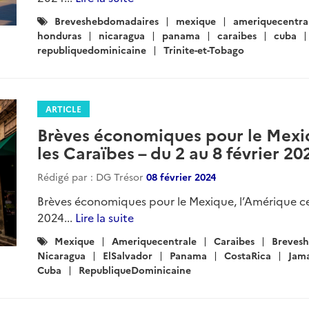
Catégories
Breveshebdomadaires
mexique
ameriquecentra
:
honduras
nicaragua
panama
caraibes
cuba
republiquedominicaine
Trinite-et-Tobago
ARTICLE
Brèves économiques pour le Mexiq
les Caraïbes – du 2 au 8 février 20
Rédigé par : DG Trésor
08 février 2024
Brèves économiques pour le Mexique, l’Amérique cent
2024...
Lire la suite
Catégories
Mexique
Ameriquecentrale
Caraibes
Breves
:
Nicaragua
ElSalvador
Panama
CostaRica
Jam
Cuba
RepubliqueDominicaine