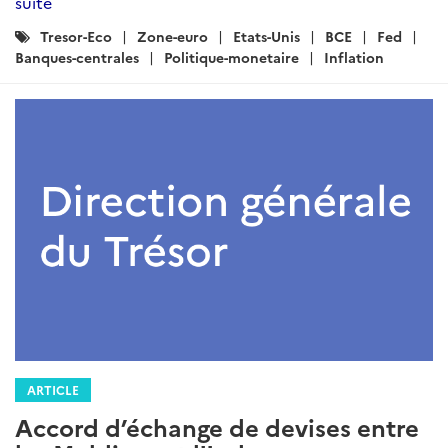
suite
Catégories
Tresor-Eco
Zone-euro
Etats-Unis
BCE
Fed
:
Banques-centrales
Politique-monetaire
Inflation
ARTICLE
Accord d’échange de devises entre