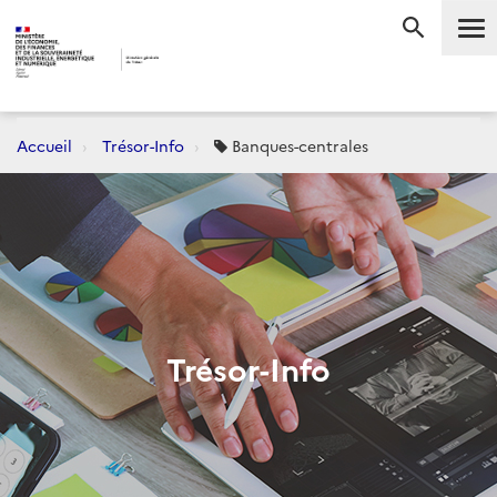
Me
RECHERC
Accueil
Trésor-Info
Banques-centrales
Trésor-Info