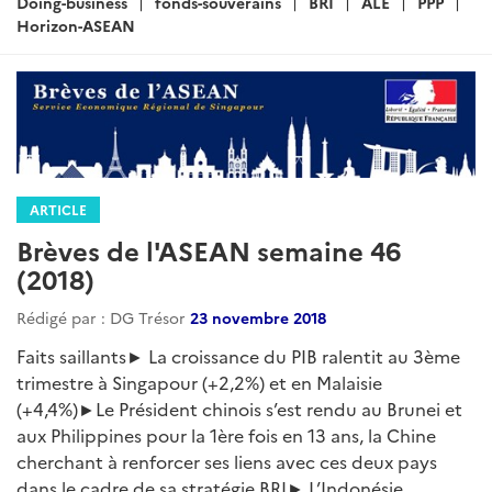
:
Doing-business
fonds-souverains
BRI
ALE
PPP
Horizon-ASEAN
ARTICLE
Brèves de l'ASEAN semaine 46
(2018)
Rédigé par : DG Trésor
23 novembre 2018
Faits saillants► La croissance du PIB ralentit au 3ème
trimestre à Singapour (+2,2%) et en Malaisie
(+4,4%)►Le Président chinois s’est rendu au Brunei et
aux Philippines pour la 1ère fois en 13 ans, la Chine
cherchant à renforcer ses liens avec ces deux pays
dans le cadre de sa stratégie BRI► L’Indonésie