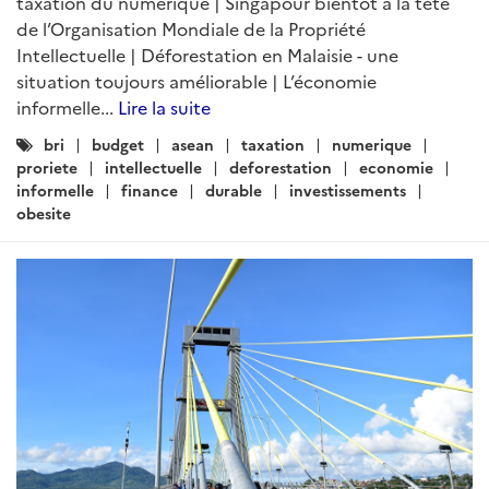
taxation du numérique | Singapour bientôt à la tête
de l’Organisation Mondiale de la Propriété
Intellectuelle | Déforestation en Malaisie - une
situation toujours améliorable | L’économie
informelle...
Lire la suite
Catégories
bri
budget
asean
taxation
numerique
:
proriete
intellectuelle
deforestation
economie
informelle
finance
durable
investissements
obesite