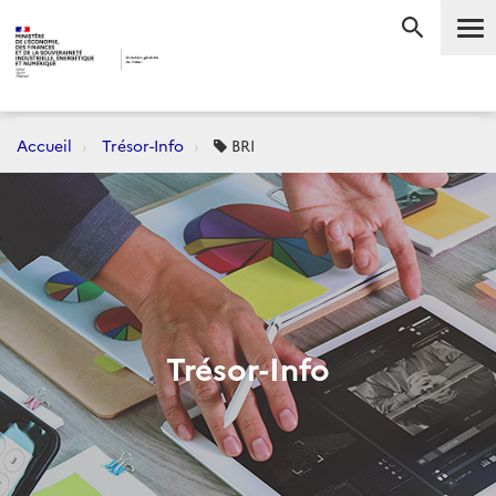
Me
RECHERC
Accueil
Trésor-Info
BRI
Trésor-Info