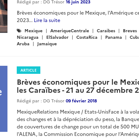
Rédigé par : DG Trésor
16 juin 2023
Brèves économiques pour le Mexique, l’Amérique cent
2023...
Lire la suite
Catégories
Mexique
AmeriqueCentrale
Caraibes
Breves
:
Nicaragua
ElSalvador
CostaRica
Panama
Cub
Aruba
Jamaique
ARTICLE
Brèves économiques pour le Mexiq
les Caraïbes - 21 au 27 décembre 
Rédigé par : DG Trésor
09 février 2018
MexiqueRelations Mexique / Etats-UnisFace à la volat
des changes et à la dépréciation du peso, la Banqu
de couvertures de change pour un total de 500 MU
l’ALENA, la Commission Economique pour l’Amérique