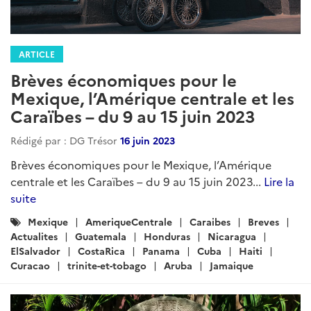
ARTICLE
Brèves économiques pour le
Mexique, l’Amérique centrale et les
Caraïbes – du 9 au 15 juin 2023
Rédigé par : DG Trésor
16 juin 2023
Brèves économiques pour le Mexique, l’Amérique
centrale et les Caraïbes – du 9 au 15 juin 2023...
Lire la
suite
Catégories
Mexique
AmeriqueCentrale
Caraibes
Breves
:
Actualites
Guatemala
Honduras
Nicaragua
ElSalvador
CostaRica
Panama
Cuba
Haiti
Curacao
trinite-et-tobago
Aruba
Jamaique