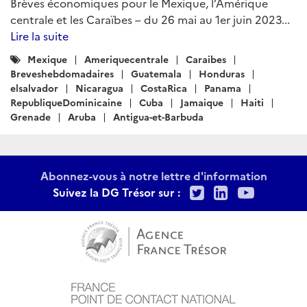
Brèves économiques pour le Mexique, l’Amérique
centrale et les Caraïbes – du 26 mai au 1er juin 2023...
Lire la suite
Catégories
Mexique
Ameriquecentrale
Caraibes
:
Breveshebdomadaires
Guatemala
Honduras
elsalvador
Nicaragua
CostaRica
Panama
RepubliqueDominicaine
Cuba
Jamaique
Haiti
Grenade
Aruba
Antigua-et-Barbuda
Abonnez-vous à notre lettre d'information
Twitter
LinkedIn
Youtu
Suivez la DG Trésor sur :