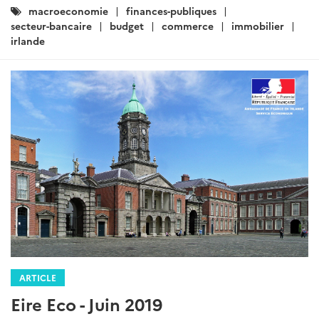
Catégories
macroeconomie
finances-publiques
:
secteur-bancaire
budget
commerce
immobilier
irlande
ARTICLE
Eire Eco - Juin 2019