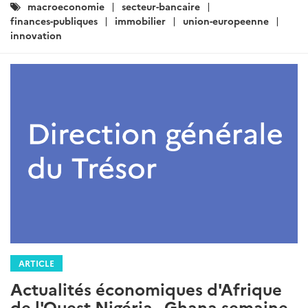
Catégories
macroeconomie
secteur-bancaire
:
finances-publiques
immobilier
union-europeenne
innovation
ARTICLE
Actualités économiques d'Afrique
de l'Ouest Nigéria - Ghana semaine