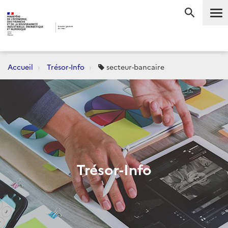
Me
RECHERC
Accueil
Trésor-Info
secteur-bancaire
Trésor-Info