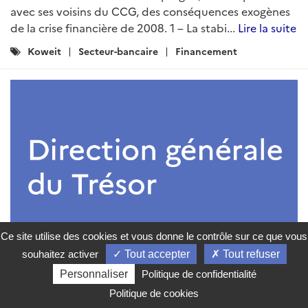
avec ses voisins du CCG, des conséquences exogènes
de la crise financière de 2008. 1 – La stabi...
Lire la suite
Catégories
Koweit
Secteur-bancaire
Financement
:
Ce site utilise des cookies et vous donne le contrôle sur ce que vous
souhaitez activer
Tout accepter
Tout refuser
Personnaliser
Politique de confidentialité
ARTICLE
Politique de cookies
Le secteur bancaire de la CEMAC