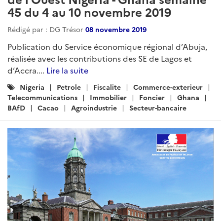
45 du 4 au 10 novembre 2019
Rédigé par : DG Trésor
08 novembre 2019
Publication du Service économique régional d’Abuja,
réalisée avec les contributions des SE de Lagos et
d’Accra....
Lire la suite
Catégories
Nigeria
Petrole
Fiscalite
Commerce-exterieur
:
Telecommunications
Immobilier
Foncier
Ghana
BAfD
Cacao
Agroindustrie
Secteur-bancaire