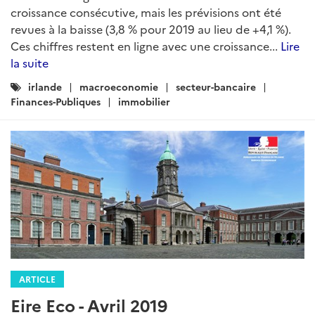
croissance consécutive, mais les prévisions ont été
revues à la baisse (3,8 % pour 2019 au lieu de +4,1 %).
Ces chiffres restent en ligne avec une croissance...
Lire
la suite
Catégories
irlande
macroeconomie
secteur-bancaire
:
Finances-Publiques
immobilier
ARTICLE
Eire Eco - Avril 2019