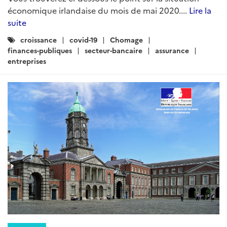
économique irlandaise du mois de mai 2020....
Lire la
suite
Catégories
croissance
covid-19
Chomage
:
finances-publiques
secteur-bancaire
assurance
entreprises