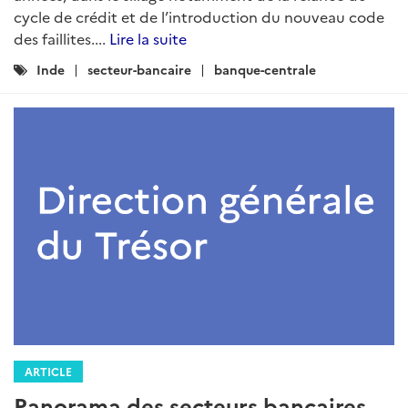
cycle de crédit et de l’introduction du nouveau code
des faillites....
Lire la suite
Catégories
Inde
secteur-bancaire
banque-centrale
:
ARTICLE
Panorama des secteurs bancaires,