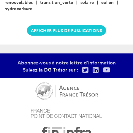
:
renouvelables
transition_verte
solaire
eolien
hydrocarbure
AFFICHER PLUS DE PUBLICATIONS
Abonnez-vous à notre lettre d'information
Twitter
LinkedIn
Youtu
Suivez la DG Trésor sur :