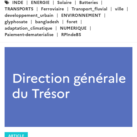
Catégories
INDE
ENERGIE
Solaire
Batteries
:
TRANSPORTS
Ferroviaire
Transport_fluvial
ville
developpement_urbain
ENVIRONNEMENT
glyphosate
bangladesh
foret
adaptation_climatique
NUMERIQUE
Paiement-dematerialise
RPIndeBS
ARTICLE