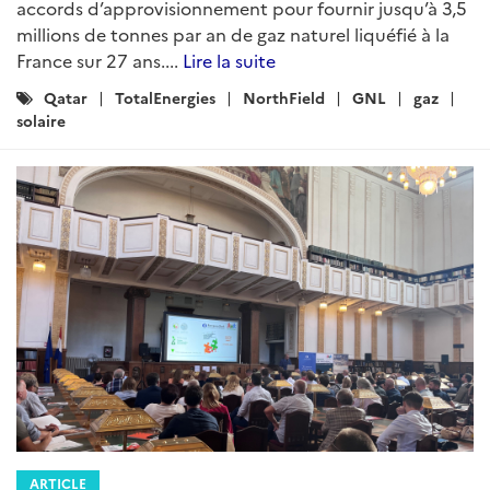
accords d’approvisionnement pour fournir jusqu’à 3,5
millions de tonnes par an de gaz naturel liquéfié à la
France sur 27 ans....
Lire la suite
Catégories
Qatar
TotalEnergies
NorthField
GNL
gaz
:
solaire
ARTICLE